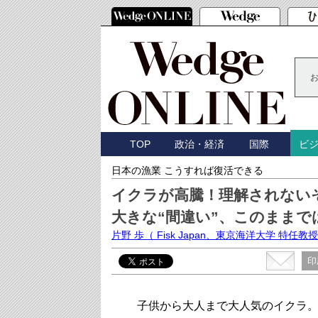
TOP
政治・経済
国際
ビ
日本の漁業 こうすれば復活できる
イクラが高騰！理解されない
大きな“間違い”、このままで
片野 歩
（ Fisk Japan、東京海洋大学 特任教
印
子供から大人まで大人気のイクラ。