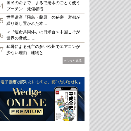
国民の命まで、まるで湯水のごとく使う
4
プーチン…死傷者増…
世界遺産「飛鳥・藤原」の秘密 宮都が
5
繰り返し置かれた本…
＜〝運命共同体〟の日米台＞中国こそが
6
世界の脅威....…
猛暑による死亡の多い欧州でエアコンが
7
少ない理由…建物と…
»もっと見る