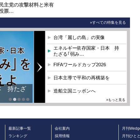
民主党の攻撃材料と米有
投票…
»すべての特集を見る
台湾「麗しの島」の実像
エネルギー依存国家・日本 持
たざる｢弱み…
FIFAワールドカップ2026
日本主導で平和の再構築を
本 持たざ
造船立国ニッポンへ
»もっと見る
最新記事一覧
会社案内
月刊Wedg
ランキング
採用情報
月刊ひと