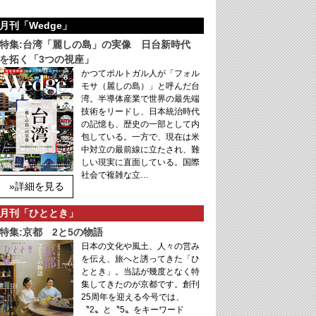
月刊「Wedge」
特集:台湾「麗しの島」の実像 日台新時代
を拓く「3つの視座」
かつてポルトガル人が「フォル
モサ（麗しの島）」と呼んだ台
湾。半導体産業で世界の最先端
技術をリードし、日本統治時代
の記憶も、歴史の一部として内
包している。一方で、現在は米
中対立の最前線に立たされ、難
しい現実に直面している。国際
社会で複雑な立…
»詳細を見る
月刊「ひととき」
特集:京都 2と5の物語
日本の文化や風土、人々の営み
を伝え、旅へと誘ってきた「ひ
ととき」。当誌が幾度となく特
集してきたのが京都です。創刊
25周年を迎える今号では、
〝2〟と〝5〟をキーワード