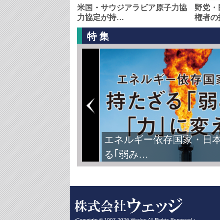
米国・サウジアラビア原子力協
野党・
力協定が持…
権者の
特集
エネルギー依存国家・日
る｢弱み…
‹Copyright © 1997-2026 Wedge All Rights Reserved.›