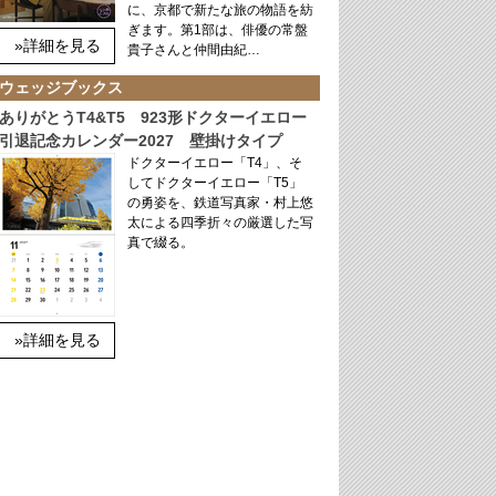
に、京都で新たな旅の物語を紡
ぎます。第1部は、俳優の常盤
»詳細を見る
貴子さんと仲間由紀…
ウェッジブックス
ありがとうT4&T5 923形ドクターイエロー
引退記念カレンダー2027 壁掛けタイプ
ドクターイエロー「T4」、そ
してドクターイエロー「T5」
の勇姿を、鉄道写真家・村上悠
太による四季折々の厳選した写
真で綴る。
»詳細を見る