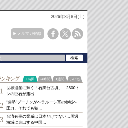
2026年8月8日(土)
メルマガ登録
ランキング
1時間
24時間
1週間
いいね
世界遺産に輝く「石舞台古墳」 2300ト
1
ンの巨石が露出…
“劣勢”プーチンがベラルーシ軍の参戦へ
2
圧力、それでも独…
台湾有事の脅威は日本だけでない…周辺
3
海域に進出する中国…