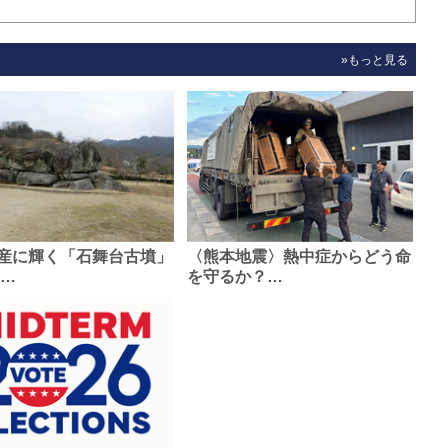
»もっと見る
産に輝く「石舞台古墳」
〈熊本地震〉熱中症からどう命
0…
を守るか？…