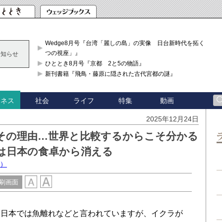
Wedge8月号『台湾「麗しの島」の実像 日台新時代を拓く「3
つの視座」』
お知らせ
ひととき8月号『京都 2と5の物語』
新刊書籍『飛鳥・藤原に隠された古代宮都の謎』
社会
ライフ
特集
動画
ジネス
2025年12月24日
その理由…世界と比較するからこそ分かる
は日本の食卓から消える
授）
刷画面
日本では魚離れなどと言われていますが、イクラが