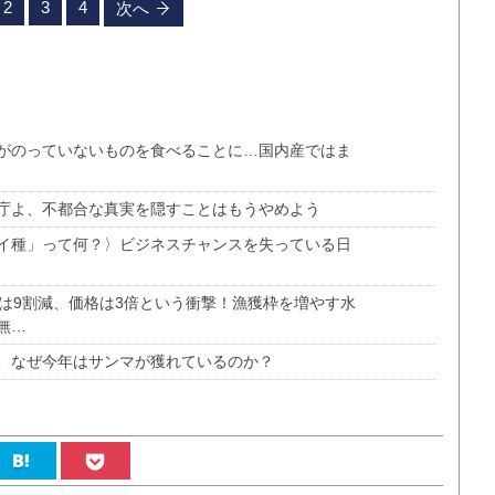
2
3
4
次へ
がのっていないものを食べることに…国内産ではま
庁よ、不都合な真実を隠すことはもうやめよう
イ種」って何？〉ビジネスチャンスを失っている日
は9割減、価格は3倍という衝撃！漁獲枠を増やす水
無…
、なぜ今年はサンマが獲れているのか？