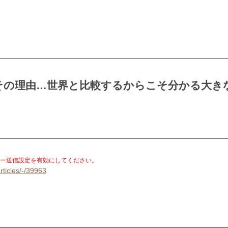
その理由…世界と比較するからこそ分かる大きな
）
。
ー送信設定を有効にしてください。
rticles/-/39963