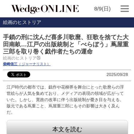
8/9(日)
絵画のヒストリア
手鎖の刑に沈んだ喜多川歌麿、狂歌を捨てた大
田南畝…江戸の出版統制と「べらぼう」蔦屋重
三郎を取り巻く戯作者たちの運命
絵画のヒストリア㉖
柴崎信三
（ ジャーナリスト）
2025/09/28
江戸時代の都市では、戯作や花柳界を舞台にとった歌麿らの浮
世絵らが人気を集めており、メディアの表現の領域が広がって
いた。しかし、寛政の改革に伴う出版統制が憂き目を与える。
版元である蔦重こと、蔦屋重三郎にもその影響は大きく及ん
だ。
本文を読む