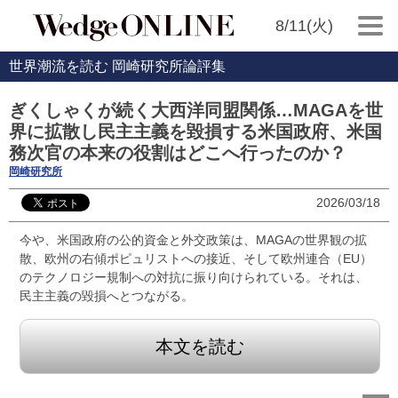
8/11(火)
世界潮流を読む 岡崎研究所論評集
ぎくしゃくが続く大西洋同盟関係…MAGAを世
界に拡散し民主主義を毀損する米国政府、米国
務次官の本来の役割はどこへ行ったのか？
岡崎研究所
2026/03/18
今や、米国政府の公的資金と外交政策は、MAGAの世界観の拡
散、欧州の右傾ポピュリストへの接近、そして欧州連合（EU）
のテクノロジー規制への対抗に振り向けられている。それは、
民主主義の毀損へとつながる。
本文を読む