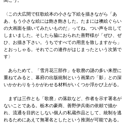
聞こう。
〈この大広間で狂歌絵本の小さな下絵を描きながら「あ
あ、もう小さな絵には飽き飽きした。たまには襖絵ぐらい
の大画面を描いてみたいものだ」ってね、つい声を出して
しまいました。そしたら脇におられた善野様が「ぜひ、ぜ
ひ、お描き下さい。うちですべての用意を致しますから」
とおっしゃる。それでこの連作がはじまったという次第で
す〉
あらためて、「雪月花三部作」を歌麿の謎の多い来歴に
重ねてみると、幕府の出版統制という画業の「影」との深
いかかわりをうかがわせる材料がいくつか浮かび上がる。
まずは三作とも「歌麿」の落款など、作者を示す署名が
ないことである。栃木の豪商、善野伊兵衛の依頼で描か
れ、流通を目的としない個人の私蔵作品として、統制を逃
れるためにあえて無署名としたという推測が可能である。