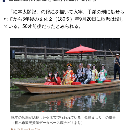
「絵本太閤記」の錦絵を描いて入牢、手鎖の刑に処せら
れてから3年後の文化２（180５）年9月20日に歌麿は没し
ている。50才前後だったとみられる。
晩年の歌麿が隠棲した栃木市で行われている「歌麿まつり」の風景
（栃木市観光資源データベース蔵ナビ！より）
ギャラリーページへ