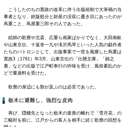
こうしたのちの寛政の改革に伴う出版統制で大筆禍の当
事者となり、絶版処分と財産の没収に憂き目にあったのが
蔦重こと、蔦屋重三郎その人であった。
絵師の歌麿や北斎、広重ら画家ばかりでなく、大田南畝
や山東京伝、十返舍一九や滝沢馬琴といった人気の戯作者
たちのパトロンとして、出版事業で一世を風靡した蔦重は
寛政3（1791）年3月、山東京伝の「仕懸文庫」「錦之
裏」などの出版で江戸町奉行の吟味を受け、風俗紊乱のか
どで重過料を受けた。
歌麿の身辺にも類が及ぶのは必至であった。
栃木に避難し、強烈な皮肉
再び、隠棲先となった栃木の釜善の離れで「雪月花」の
三幅対を前に、江戸からの客人を相手に続く歌麿の回想を