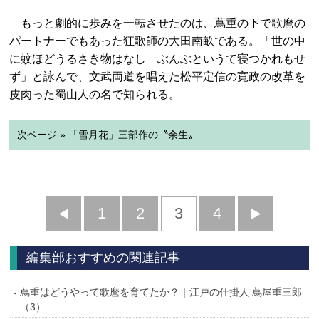
もっと劇的に歩みを一転させたのは、蔦重の下で歌麿の
パートナーでもあった狂歌師の大田南畝である。「世の中
に蚊ほどうるさき物はなし ぶんぶというて寝つかれもせ
ず」と詠んで、文武両道を唱えた松平定信の寛政の改革を
皮肉った蜀山人の名で知られる。
次ページ » 「雪月花」三部作の〝余生〟
前
1
2
3
4
次
へ
へ
編集部おすすめの関連記事
蔦重はどうやって歌麿を育てたか？｜江戸の仕掛人 蔦屋重三郎
（3）