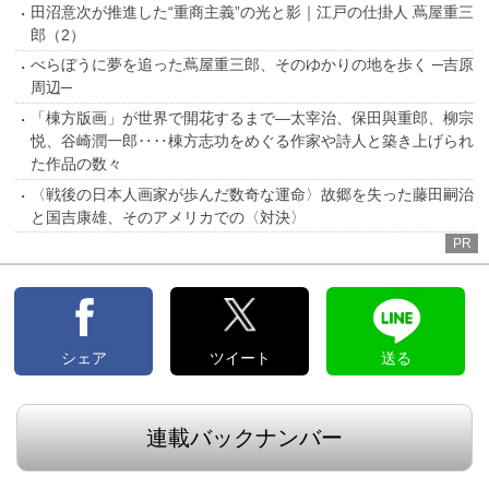
田沼意次が推進した“重商主義”の光と影｜江戸の仕掛人 蔦屋重三
郎（2）
べらぼうに夢を追った蔦屋重三郎、そのゆかりの地を歩く ─吉原
周辺─
「棟方版画」が世界で開花するまで―太宰治、保田與重郎、柳宗
悦、谷崎潤一郎‥‥棟方志功をめぐる作家や詩人と築き上げられ
た作品の数々
〈戦後の日本人画家が歩んだ数奇な運命〉故郷を失った藤田嗣治
と国吉康雄、そのアメリカでの〈対決〉
PR
シェア
ツイート
送る
連載バックナンバー