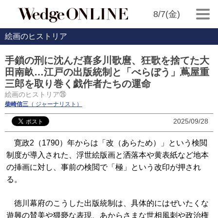
8/7(金)
絵画のヒストリア
手鎖の刑に沈んだ喜多川歌麿、狂歌を捨てた大
田南畝…江戸の出版統制と「べらぼう」蔦屋重
三郎を取り巻く戯作者たちの運命
絵画のヒストリア㉖
柴崎信三
（ ジャーナリスト）
2025/09/28
寛政2（1790）年からは「改（あらため）」という検閲
制度が導入された、浮世絵版画と洒落本や黄表紙など地本
の挿画に対し、事前の検閲で「極」という改印が押され
る。
徳川幕府のこうした出版統制は、具体的にはぜいたくな
遊興の賛美や猥褻な表現、あからさまな世相風刺や政治権