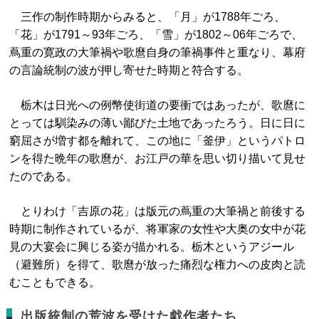
三作の制作時期からみると、「月」が1788年ごろ、
「花」が1791～93年ごろ、「雪」が1802～06年ごろで、
蔦重の寛政の大筆禍や歌麿自身の筆禍事件と重なり、幕府
の言論統制の波が押し寄せた時期と符合する。
栃木は日光への例幣使街道の要衝ではあったが、歌麿に
とっては馴染みの薄い鄙びた土地であったろう。日に日に
窮屈さが増す都を離れて、この地に「釜伊」というパトロ
ンを得た晩年の歌麿が、お江戸の華を思い切り描いて見せ
たのである。
とりわけ「吉原の花」は版元の蔦重の大筆禍と前後する
時期に制作されているが、将軍家の女性や大奥の女中が花
見の大宴会に興じる姿が描かれる。栃木というアジール
（避難所）を得て、歌麿が放った痛烈な権力への皮肉と読
むこともできる。
出版統制の荒波を受けた戯作者たち