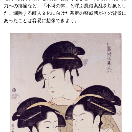
力への揶揄など、「不埒の体」と呼ぶ風俗紊乱を対象とし
た。爛熟する町人文化に向けた幕府の警戒感がその背景に
あったことは容易に想像できよう。