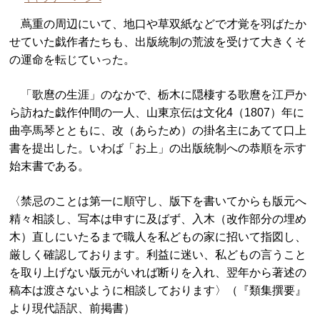
蔦重の周辺にいて、地口や草双紙などで才覚を羽ばたか
せていた戯作者たちも、出版統制の荒波を受けて大きくそ
の運命を転じていった。
「歌麿の生涯」のなかで、栃木に隠棲する歌麿を江戸か
ら訪ねた戯作仲間の一人、山東京伝は文化4（1807）年に
曲亭馬琴とともに、改（あらため）の掛名主にあてて口上
書を提出した。いわば「お上」の出版統制への恭順を示す
始末書である。
〈禁忌のことは第一に順守し、版下を書いてからも版元へ
精々相談し、写本は申すに及ばず、入木（改作部分の埋め
木）直しにいたるまで職人を私どもの家に招いて指図し、
厳しく確認しております。利益に迷い、私どもの言うこと
を取り上げない版元がいれば断りを入れ、翌年から著述の
稿本は渡さないように相談しております〉（『類集撰要』
より現代語訳、前掲書）