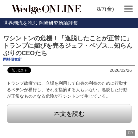
8/7(金)
世界潮流を読む 岡崎研究所論評集
ワシントンの危機！「逸脱したことが正常に」
トランプに媚びを売るジェフ・ベゾス…知らん
ぷりのCEOたち
岡崎研究所
2026/02/26
トランプ政権では、立場を利用して自身の利益のために行動す
るペテンが横行し、それを指摘する人もいない。逸脱した行動
が正常なものとなる危険がワシントンで生じている。
本文を読む
PR