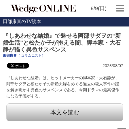
8/9(日)
田部康喜のTV読本
『しあわせな結婚』で魅せる阿部サダヲの“新
婚生活”と松たか子が抱える闇、脚本家・大石
静が描く異色サスペンス
田部康喜
（ コラムニスト）
2025/08/07
『しあわせな結婚』は、ヒットメーカーの脚本家・大石静が、
阿部サダヲと松たか子の新婚夫婦をめぐる過去の殺人事件の謎
を解き明かす異色のサスペンスである。今期ドラマの最高傑作
になる予感がする。
本文を読む