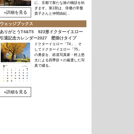
に、京都で新たな旅の物語を紡
ぎます。第1部は、俳優の常盤
»詳細を見る
貴子さんと仲間由紀…
ウェッジブックス
ありがとうT4&T5 923形ドクターイエロー
引退記念カレンダー2027 壁掛けタイプ
ドクターイエロー「T4」、そ
してドクターイエロー「T5」
の勇姿を、鉄道写真家・村上悠
太による四季折々の厳選した写
真で綴る。
»詳細を見る