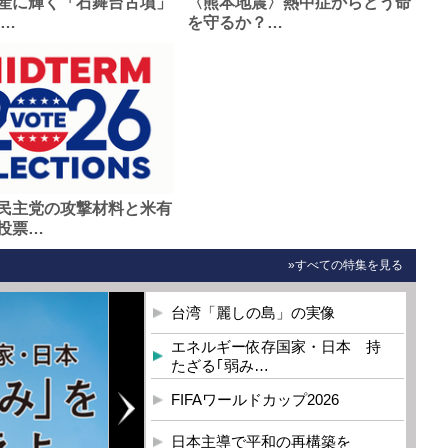
産に輝く「石舞台古墳」
〈熊本地震〉熱中症からどう命
0…
を守るか？…
民主党の攻撃材料と米有
投票…
»すべての特集を見る
台湾「麗しの島」の実像
エネルギー依存国家・日本 持
たざる｢弱み…
FIFAワールドカップ2026
日本主導で平和の再構築を