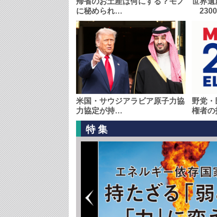
帰省のお土産は何にする？モノ
世界遺
に秘められ…
230
米国・サウジアラビア原子力協
野党・
力協定が持…
権者の
特集