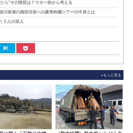
したら”その陣容は？マネー術から考える
ン徳川家康の織田信長への豪華絢爛ツアーの中身とは
た２人の茶人
»もっと見る