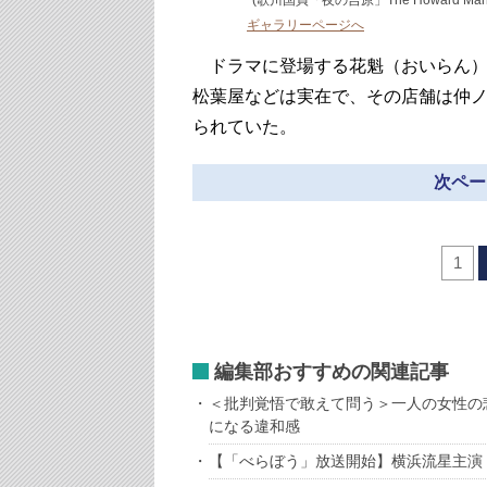
(歌川国貞「夜の吉原」The Howard Mansfield 
ギャラリーページへ
ドラマに登場する花魁（おいらん）
松葉屋などは実在で、その店舗は仲
られていた。
次ペー
1
編集部おすすめの関連記事
＜批判覚悟で敢えて問う＞一人の女性の
になる違和感
【「べらぼう」放送開始】横浜流星主演