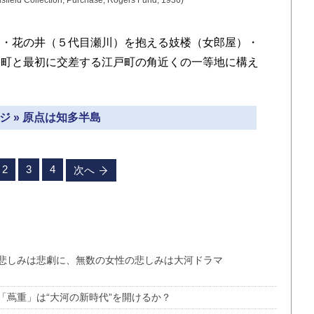
Collection, Purchase, Rogers Fund, 1936)
・花の井（５代目瀬川）を抱える妓楼（女郎屋）・
ノ町と最初に交差する江戸町の角近くの一等地に構え
ジ » 原点は知多半島
2
3
4
次へ
悲しみは悲劇に、無数の女性の悲しみは大河ドラマ
「蔦重」は“大河の新時代”を開けるか？