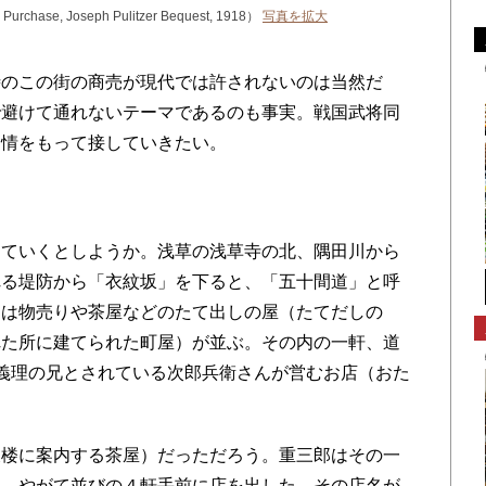
, Joseph Pulitzer Bequest, 1918）
写真を拡大
のこの街の商売が現代では許されないのは当然だ
で避けて通れないテーマであるのも事実。戦国武将同
愛情をもって接していきたい。
ていくとしようか。浅草の浅草寺の北、隅田川から
れる堤防から「衣紋坂」を下ると、「五十間道」と呼
には物売りや茶屋などのたて出しの屋（たてだしの
れた所に建てられた町屋）が並ぶ。その内の一軒、道
義理の兄とされている次郎兵衛さんが営むお店（おた
楼に案内する茶屋）だっただろう。重三郎はその一
め、やがて並びの４軒手前に店を出した。その店名が