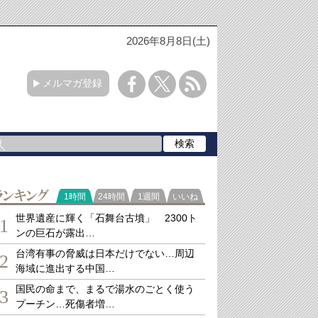
2026年8月8日(土)
メルマガ登録
ランキング
1時間
24時間
1週間
いいね
世界遺産に輝く「石舞台古墳」 2300ト
1
ンの巨石が露出…
台湾有事の脅威は日本だけでない…周辺
2
海域に進出する中国…
国民の命まで、まるで湯水のごとく使う
3
プーチン…死傷者増…