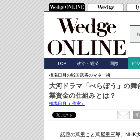
TOP
政治・経済
国際
ビ
橋場日月の戦国武将のマネー術
大河ドラマ「べらぼう」の舞
業資金の仕組みとは？
橋場日月
（ 作家）
印
話題の蔦重こと蔦屋重三郎。NHK