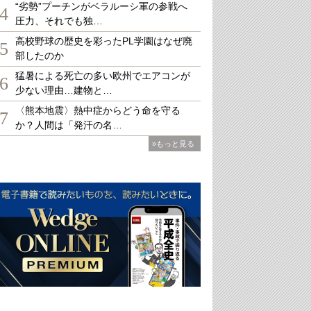
“劣勢”プーチンがベラルーシ軍の参戦へ
4
圧力、それでも独…
高校野球の歴史を彩ったPL学園はなぜ廃
5
部したのか
猛暑による死亡の多い欧州でエアコンが
6
少ない理由…建物と…
〈熊本地震〉熱中症からどう命を守る
7
か？人間は「発汗の名…
»もっと見る