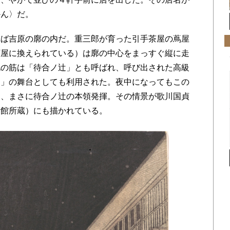
かん〉だ。
ば吉原の廓の内だ。重三郎が育った引手茶屋の蔦屋
河屋に換えられている）は廓の中心をまっすぐ縦に走
北の筋は「待合ノ辻」とも呼ばれ、呼び出された高級
中」の舞台としても利用された。夜中になってもこの
り、まさに待合ノ辻の本領発揮。その情景が歌川国貞
術館所蔵）にも描かれている。