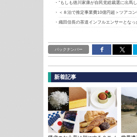
“もしも徳川家康が自民党総裁選に出馬
＜８泊で推定事業費10億円超＞ツアコ
織田信長の茶道インフルエンサーとなっ
バックナンバー
新着記事