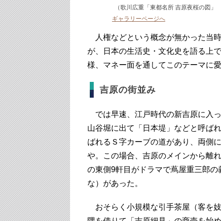
（歌川広重「東都名所 吉原夜桜の図」 Purchase
ギャラリーページへ
人権などという概念が無かった当時
が、日本の生活史・文化史を語る上
様、マネー面を通してこのテーマに
吉原の街並み
では早速、江戸時代の新吉原に入っ
山谷堀に出て「日本堤」などと呼ば
ばれるＳ字カーブの道があり、両側
や。この場合、吉原のメインから離
の東側9軒目がドラマで蔦屋重三郎の
な）があった。
おそらく小規模な引手茶屋（客を妓
隅を借りて「吉原細見」の商売を始