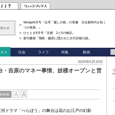
Wedge8月号『台湾「麗しの島」の実像 日台新時代を拓く「3
つの視座」』
お知らせ
ひととき8月号『京都 2と5の物語』
新刊書籍『飛鳥・藤原に隠された古代宮都の謎』
社会
ライフ
特集
動画
ジネス
2025年5月10日
台・吉原のマネー事情、妓楼オープンと営
刷画面
大河ドラマ「べらぼう」の舞台は花のお江戸の幻影