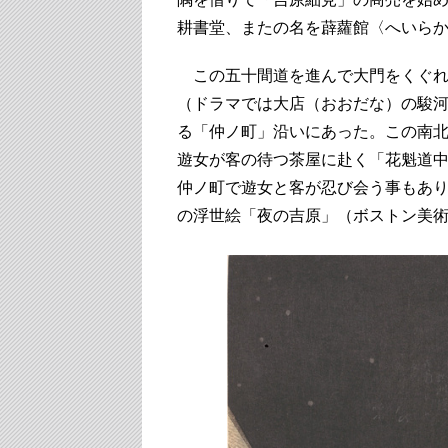
耕書堂、またの名を薜蘿館〈へいら
この五十間道を進んで大門をくぐれ
（ドラマでは大店（おおだな）の駿
る「仲ノ町」沿いにあった。この南
遊女が客の待つ茶屋に赴く「花魁道
仲ノ町で遊女と客が忍び会う事もあ
の浮世絵「夜の吉原」（ボストン美