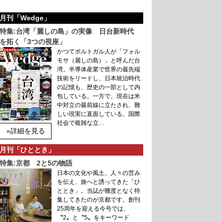
月刊「Wedge」
特集:台湾「麗しの島」の実像 日台新時代
を拓く「3つの視座」
かつてポルトガル人が「フォル
モサ（麗しの島）」と呼んだ台
湾。半導体産業で世界の最先端
技術をリードし、日本統治時代
の記憶も、歴史の一部として内
包している。一方で、現在は米
中対立の最前線に立たされ、難
しい現実に直面している。国際
社会で複雑な立…
»詳細を見る
月刊「ひととき」
特集:京都 2と5の物語
日本の文化や風土、人々の営み
を伝え、旅へと誘ってきた「ひ
ととき」。当誌が幾度となく特
集してきたのが京都です。創刊
25周年を迎える今号では、
〝2〟と〝5〟をキーワード