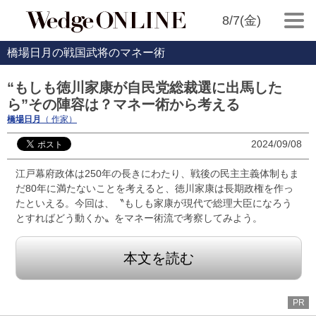
8/7(金)
橋場日月の戦国武将のマネー術
“もしも徳川家康が自民党総裁選に出馬した
ら”その陣容は？マネー術から考える
橋場日月
（ 作家）
2024/09/08
江戸幕府政体は250年の長きにわたり、戦後の民主主義体制もま
だ80年に満たないことを考えると、徳川家康は長期政権を作っ
たといえる。今回は、〝もしも家康が現代で総理大臣になろう
とすればどう動くか〟をマネー術流で考察してみよう。
本文を読む
PR