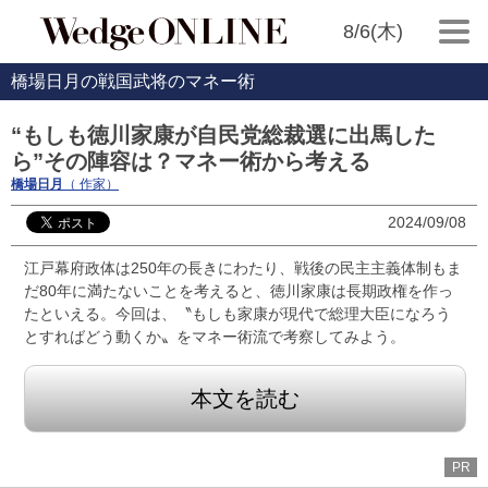
8/6(木)
橋場日月の戦国武将のマネー術
“もしも徳川家康が自民党総裁選に出馬した
ら”その陣容は？マネー術から考える
橋場日月
（ 作家）
2024/09/08
江戸幕府政体は250年の長きにわたり、戦後の民主主義体制もま
だ80年に満たないことを考えると、徳川家康は長期政権を作っ
たといえる。今回は、〝もしも家康が現代で総理大臣になろう
とすればどう動くか〟をマネー術流で考察してみよう。
本文を読む
PR