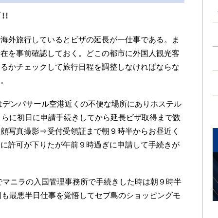
!!
海外旅行しているとビザの延長が一仕事である。ま
所在を事前確認しておく。どこの都市に外国人観光客
あるかチェックして旅行日程を調整しなければならな
る。
はデンパサール空港近くの不便な場所にありホステル
さらに初日に申請手続きしてから延長ビザ取得まで数
⇒顔写真撮影⇒受付受領証まで朝９時半からお昼近く
日に許可が下りたが午前９時過ぎに申請して手続きが
でマニラの入国管理事務所で手続きした時は朝９時半
回も最悪半日仕事を覚悟してセブ島のショッピングモ
。