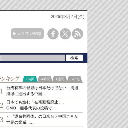
2026年8月7日(金)
メルマガ登録
ランキング
1時間
24時間
1週間
いいね
台湾有事の脅威は日本だけでない…周辺
1
海域に進出する中国…
日本でも進む「在宅勤務廃止」、
2
GMO・熊谷代表の投稿で…
＜〝運命共同体〟の日米台＞中国こそが
3
世界の脅威....…