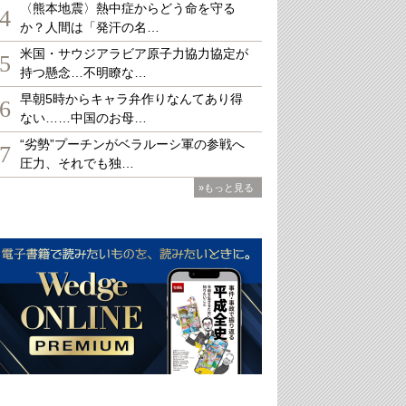
〈熊本地震〉熱中症からどう命を守る
4
か？人間は「発汗の名…
米国・サウジアラビア原子力協力協定が
5
持つ懸念…不明瞭な…
早朝5時からキャラ弁作りなんてあり得
6
ない……中国のお母…
“劣勢”プーチンがベラルーシ軍の参戦へ
7
圧力、それでも独…
»もっと見る