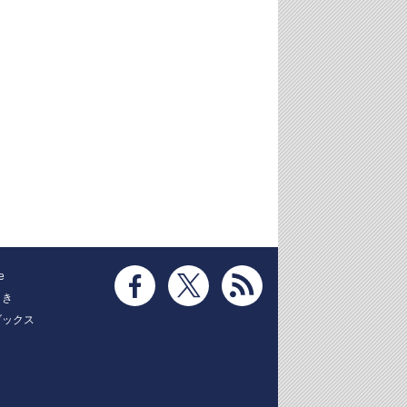
e
とき
ブックス