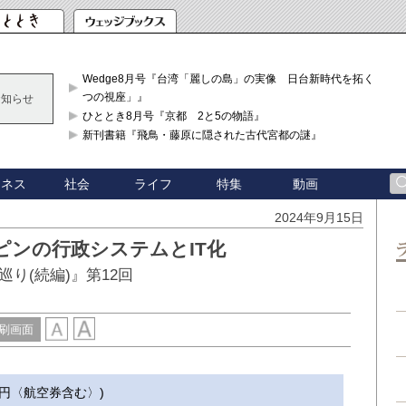
Wedge8月号『台湾「麗しの島」の実像 日台新時代を拓く「3
つの視座」』
お知らせ
ひととき8月号『京都 2と5の物語』
新刊書籍『飛鳥・藤原に隠された古代宮都の謎』
ジネス
社会
ライフ
特集
動画
2024年9月15日
ンの行政システムとIT化
り(続編)』第12回
刷画面
000円〈航空券含む〉)