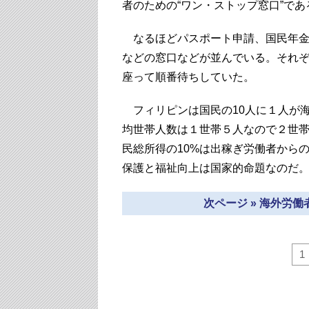
者のための“ワン・ストップ窓口”であ
なるほどパスポート申請、国民年金(Social 
などの窓口などが並んでいる。それ
座って順番待ちしていた。
フィリピンは国民の10人に１人が
均世帯人数は１世帯５人なので２世
民総所得の10%は出稼ぎ労働者から
保護と福祉向上は国家的命題なのだ
次ページ » 海外労
1