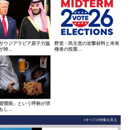
サウジアラビア原子力協
野党・民主党の攻撃材料と米有
が持…
権者の投票…
習慣病」という呼称が消
もし…
»すべての特集を見る