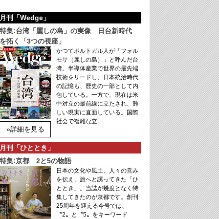
月刊「Wedge」
特集:台湾「麗しの島」の実像 日台新時代
を拓く「3つの視座」
かつてポルトガル人が「フォル
モサ（麗しの島）」と呼んだ台
湾。半導体産業で世界の最先端
技術をリードし、日本統治時代
の記憶も、歴史の一部として内
包している。一方で、現在は米
中対立の最前線に立たされ、難
しい現実に直面している。国際
社会で複雑な立…
»詳細を見る
月刊「ひととき」
特集:京都 2と5の物語
日本の文化や風土、人々の営み
を伝え、旅へと誘ってきた「ひ
ととき」。当誌が幾度となく特
集してきたのが京都です。創刊
25周年を迎える今号では、
〝2〟と〝5〟をキーワード