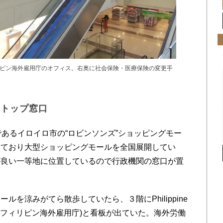
ピン海外雇用庁のオフィス。右奥に社会保険・医療保険の変更手
ストップ窓口
あるイロイロ市の“ロビンソンズ”ショッピングモー
しており大型ショッピングモールを全国展開してい
が良い一等地に位置しているので行政機関の窓口が置
を涼みがてら散歩していたら、３階にPhilippine
nistration(フィリピン海外雇用庁)と看板が出ていた。海外労働