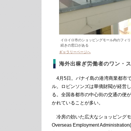
イロイロ市のショッピングモール内のフィリ
続きの窓口がある
ギャラリーページへ
海外出稼ぎ労働者のワン・
4月5日。パナイ島の港湾商業都市で
ル。ロビンソンズは華僑財閥が経営
る。全国各都市の中心街の交通の便
かれていることが多い。
冷房の効いた広大なショッピングモール
Overseas Employment Admi