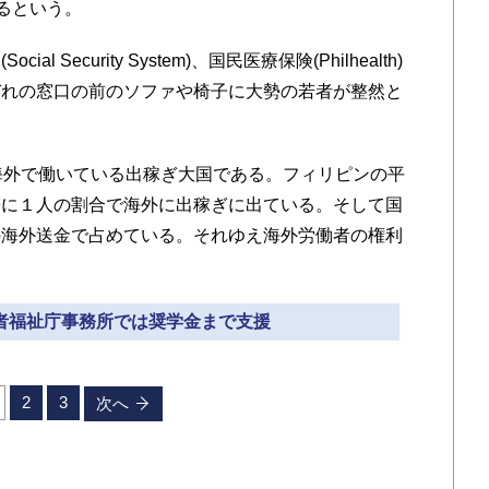
るという。
Security System)、国民医療保険(Philhealth)
ぞれの窓口の前のソファや椅子に大勢の若者が整然と
海外で働いている出稼ぎ大国である。フィリピンの平
帯に１人の割合で海外に出稼ぎに出ている。そして国
の海外送金で占めている。それゆえ海外労働者の権利
。
働者福祉庁事務所では奨学金まで支援
2
3
次へ