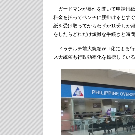
ガードマンが要件を聞いて申請用紙
料金を払ってベンチに腰掛けるとす
紙を受け取ってからわずか10分しか
をしたらどれだけ煩雑な手続きと時
ドゥテルテ前大統領がIT化による行
ス大統領も行政効率化を標榜してい