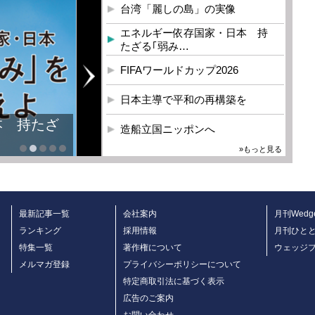
台湾「麗しの島」の実像
エネルギー依存国家・日本 持
たざる｢弱み…
FIFAワールドカップ2026
日本主導で平和の再構築を
本 持たざ
造船立国ニッポンへ
»もっと見る
最新記事一覧
会社案内
月刊Wedg
ランキング
採用情報
月刊ひと
特集一覧
著作権について
ウェッジ
メルマガ登録
プライバシーポリシーについて
特定商取引法に基づく表示
広告のご案内
お問い合わせ