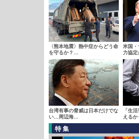
〈熊本地震〉熱中症からどう命
米国・
を守るか？…
力協定
台湾有事の脅威は日本だけでな
「生活
い…周辺海…
えるか
特集