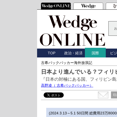
TOP
政治・経済
ビ
国際
古希バックパッカー海外放浪記
日本より進んでいる？フィリピ
『日本の対極にある国、フィリピン島巡
高野凌
（ 古希バックパッカー）
印
(2024.3.13～5.1 50日間 総費用23万8