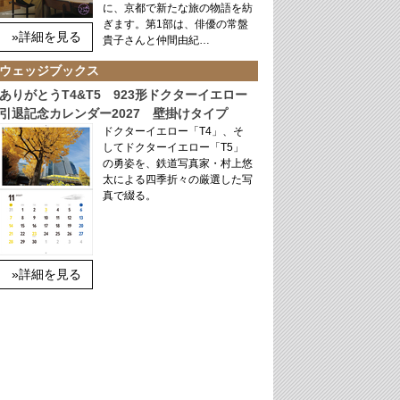
に、京都で新たな旅の物語を紡
ぎます。第1部は、俳優の常盤
»詳細を見る
貴子さんと仲間由紀…
ウェッジブックス
ありがとうT4&T5 923形ドクターイエロー
引退記念カレンダー2027 壁掛けタイプ
ドクターイエロー「T4」、そ
してドクターイエロー「T5」
の勇姿を、鉄道写真家・村上悠
太による四季折々の厳選した写
真で綴る。
»詳細を見る