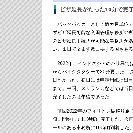
ビザ延長がたった10分で完了
バックパッカーとして数カ月単位で
ずビザ延長可能な入国管理事務所の
のビザ延長手続きが可能な事務所が
い。１日で済まず数日要する国もあ
2022年、インドネシアのバリ島で
からバイクタクシーで30分要した。
日かかった。初日には申請用紙提出
まで。中国、スリランカなどでは当
完了したのは午後であった。
前回2022年のフィリピン島巡り旅
頃に開始して11時頃に完了した。今
ールにある事務所に10時頃到着した