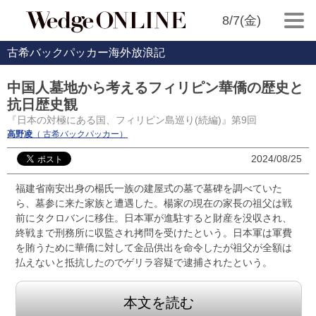
8/7(金)
古希バックパッカー海外放浪記
中国人墓地から考えるフィリピン華僑の歴史と
抗日歴史観
『日本の対極にある国、フィリピン島巡り(続編)』第9回
高野凌
（ 古希バックパッカー）
2024/08/25
福建省南安出身の楊氏一族の建屋式の墓で墓碑を調べていた
ら、墓参に来た家族と遭遇した。楊家の現在の家長の祖父は戦
前にタクロバンに移住。日本軍が進駐すると財産を没収され、
終戦まで刑務所に収監され拷問を受けたという。日本軍は軍費
を賄うために華僑に対して金品供出を命令したが祖父が全額は
払えないと抵抗したのでゲリラ容疑で逮捕されたという。
本文を読む