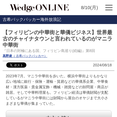
8/10(月)
古希バックパッカー海外放浪記
【フィリピンの中華街と華僑ビジネス】世界最
古のチャイナタウンと言われているのがマニラ
中華街
『日本の対極にある国、フィリピン島巡り(続編)』第8回
高野凌
（ 古希バックパッカー）
2024/08/18
2023年7月。マニラ中華街を歩いた。横浜中華街よりもかなり
広い地域に銀行・保険・運輸・貿易などの華僑系企業、中華食
材・漢方医薬・貴金属宝飾・機械・雑貨などの卸問屋・商店が
雑居。そして中華料理屋も。フィリピン経済は華僑財閥が支配
しているがマニラ中華街には財閥から屋台のオヤジまで大小さ
まざまな華僑が集まっていた。