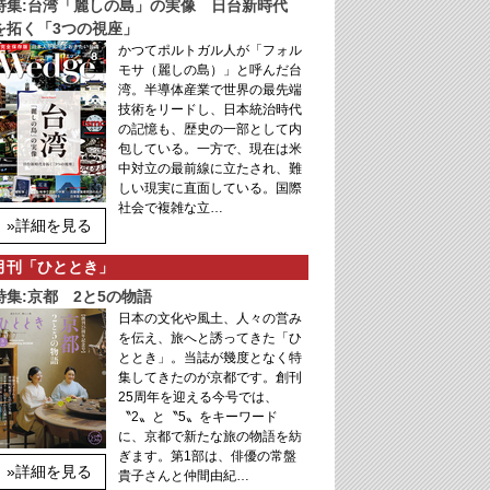
特集:台湾「麗しの島」の実像 日台新時代
を拓く「3つの視座」
かつてポルトガル人が「フォル
モサ（麗しの島）」と呼んだ台
湾。半導体産業で世界の最先端
技術をリードし、日本統治時代
の記憶も、歴史の一部として内
包している。一方で、現在は米
中対立の最前線に立たされ、難
しい現実に直面している。国際
社会で複雑な立…
»詳細を見る
月刊「ひととき」
特集:京都 2と5の物語
日本の文化や風土、人々の営み
を伝え、旅へと誘ってきた「ひ
ととき」。当誌が幾度となく特
集してきたのが京都です。創刊
25周年を迎える今号では、
〝2〟と〝5〟をキーワード
に、京都で新たな旅の物語を紡
ぎます。第1部は、俳優の常盤
»詳細を見る
貴子さんと仲間由紀…