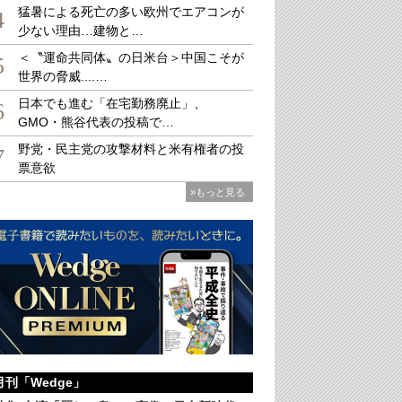
猛暑による死亡の多い欧州でエアコンが
4
少ない理由…建物と…
＜〝運命共同体〟の日米台＞中国こそが
5
世界の脅威....…
日本でも進む「在宅勤務廃止」、
6
設した中国フィリピン友好橋。手前は友好記念のオブジェ
GMO・熊谷代表の投稿で…
野党・民主党の攻撃材料と米有権者の投
7
票意欲
»もっと見る
月刊「Wedge」