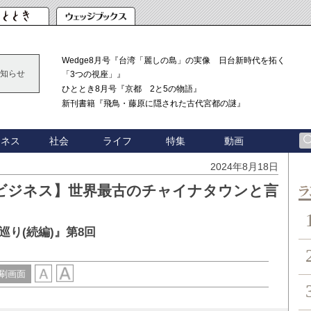
Wedge8月号『台湾「麗しの島」の実像 日台新時代を拓く
知らせ
「3つの視座」』
ひととき8月号『京都 2と5の物語』
新刊書籍『飛鳥・藤原に隠された古代宮都の謎』
ジネス
社会
ライフ
特集
動画
2024年8月18日
ビジネス】世界最古のチャイナタウンと言
ン
り(続編)』第8回
刷画面