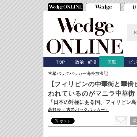
お
TOP
政治・経済
ビ
国際
古希バックパッカー海外放浪記
【フィリピンの中華街と華僑
われているのがマニラ中華街
『日本の対極にある国、フィリピン島巡
高野凌
（ 古希バックパッカー）
印