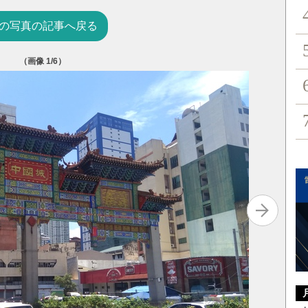
の写真の記事へ戻る
（画像
1
/6）
中国が建