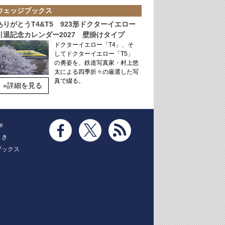
ウェッジブックス
ありがとうT4&T5 923形ドクターイエロー
引退記念カレンダー2027 壁掛けタイプ
ドクターイエロー「T4」、そ
してドクターイエロー「T5」
の勇姿を、鉄道写真家・村上悠
太による四季折々の厳選した写
真で綴る。
»詳細を見る
e
とき
ブックス