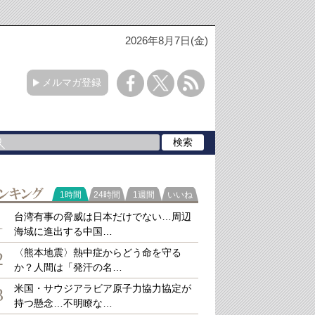
2026年8月7日(金)
メルマガ登録
ラ
1時間
24時間
1週間
いいね
キング
台湾有事の脅威は日本だけでない…周辺
1
海域に進出する中国…
〈熊本地震〉熱中症からどう命を守る
2
か？人間は「発汗の名…
米国・サウジアラビア原子力協力協定が
3
持つ懸念…不明瞭な…