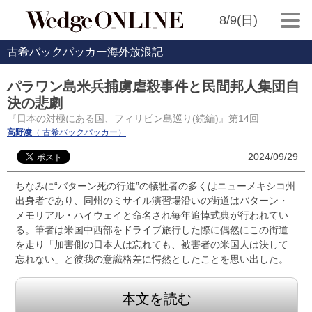
8/9(日)
古希バックパッカー海外放浪記
パラワン島米兵捕虜虐殺事件と民間邦人集団自
決の悲劇
『日本の対極にある国、フィリピン島巡り(続編)』第14回
高野凌
（ 古希バックパッカー）
2024/09/29
ちなみに“バターン死の行進”の犠牲者の多くはニューメキシコ州
出身者であり、同州のミサイル演習場沿いの街道はバターン・
メモリアル・ハイウェイと命名され毎年追悼式典が行われてい
る。筆者は米国中西部をドライブ旅行した際に偶然にこの街道
を走り「加害側の日本人は忘れても、被害者の米国人は決して
忘れない」と彼我の意識格差に愕然としたことを思い出した。
本文を読む