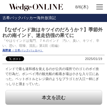
8/6(木)
古希バックパッカー海外放浪記
【なぜインド旅はキツイのだろうか？】季節外
れの南インド、迷走彷徨の果てに
『やはりインドは鬼門、７Ｋのインド 汚い、臭い、キツイ、辛
い、恐い、喧噪、混乱』第1回（前編）
高野凌
（ 古希バックパッカー）
2025/01/19
インドで最も違和感を覚えるのが公共の場所でのゴミのポイ捨
て行為だ。ボンベイ湾の観光船の船着き場は小さな入り江にあ
った。ペットボトルとレジ袋のようなプラゴミが入江一杯にぎ
っしりと溜まっていた。
本文を読む