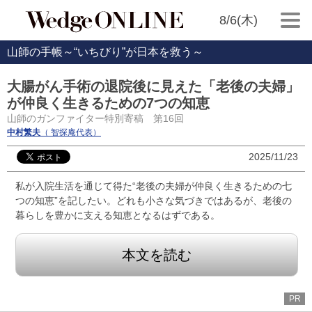
8/6(木)
山師の手帳～“いちびり”が日本を救う～
大腸がん手術の退院後に見えた「老後の夫婦」
が仲良く生きるための7つの知恵
山師のガンファイター特別寄稿 第16回
中村繁夫
（ 智探庵代表）
2025/11/23
私が入院生活を通じて得た“老後の夫婦が仲良く生きるための七
つの知恵”を記したい。どれも小さな気づきではあるが、老後の
暮らしを豊かに支える知恵となるはずである。
本文を読む
PR