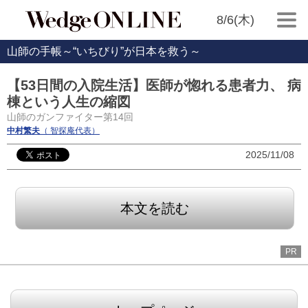
8/6(木)
山師の手帳～“いちびり”が日本を救う～
【53日間の入院生活】医師が惚れる患者力、 病
棟という人生の縮図
山師のガンファイター第14回
中村繁夫
（ 智探庵代表）
2025/11/08
本文を読む
PR