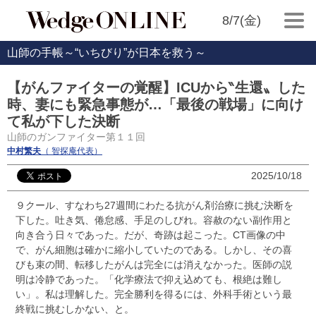
8/7(金)
山師の手帳～“いちびり”が日本を救う～
【がんファイターの覚醒】ICUから‶生還〟した
時、妻にも緊急事態が…「最後の戦場」に向け
て私が下した決断
山師のガンファイター第１１回
中村繁夫
（ 智探庵代表）
2025/10/18
９クール、すなわち27週間にわたる抗がん剤治療に挑む決断を
下した。吐き気、倦怠感、手足のしびれ。容赦のない副作用と
向き合う日々であった。だが、奇跡は起こった。CT画像の中
で、がん細胞は確かに縮小していたのである。しかし、その喜
びも束の間、転移したがんは完全には消えなかった。医師の説
明は冷静であった。「化学療法で抑え込めても、根絶は難し
い」。私は理解した。完全勝利を得るには、外科手術という最
終戦に挑むしかない、と。