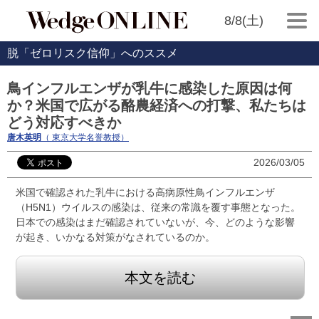
8/8(土)
脱「ゼロリスク信仰」へのススメ
鳥インフルエンザが乳牛に感染した原因は何
か？米国で広がる酪農経済への打撃、私たちは
どう対応すべきか
唐木英明
（ 東京大学名誉教授）
2026/03/05
米国で確認された乳牛における高病原性鳥インフルエンザ
（H5N1）ウイルスの感染は、従来の常識を覆す事態となった。
日本での感染はまだ確認されていないが、今、どのような影響
が起き、いかなる対策がなされているのか。
本文を読む