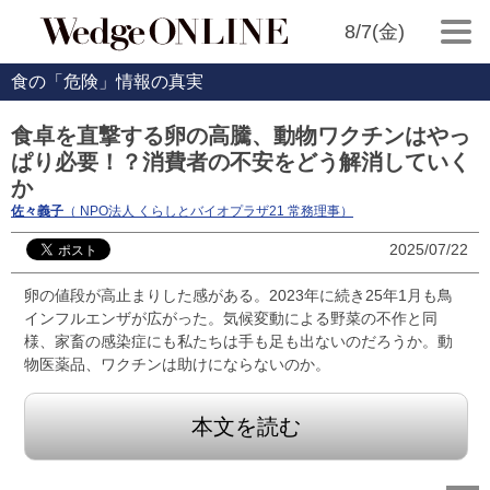
8/7(金)
食の「危険」情報の真実
食卓を直撃する卵の高騰、動物ワクチンはやっ
ぱり必要！？消費者の不安をどう解消していく
か
佐々義子
（ NPO法人 くらしとバイオプラザ21 常務理事）
2025/07/22
卵の値段が高止まりした感がある。2023年に続き25年1月も鳥
インフルエンザが広がった。気候変動による野菜の不作と同
様、家畜の感染症にも私たちは手も足も出ないのだろうか。動
物医薬品、ワクチンは助けにならないのか。
本文を読む