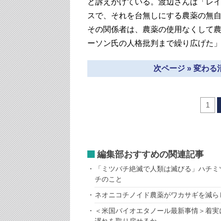
と訴えかけている。渡辺さんは「レ
スで、それを台無しにする農薬の無
その関係者は、農薬の使用なくして
ーソン氏の人格批判まで繰り広げた
次ページ » 変わ
1
編集部おすすめの関連記事
「ミツバチ絶滅で人類は滅びる」ハチミ
チのこと
ネオニコチノイド農薬がワカサギを減ら
＜米国バイオエタノール最新事情＞着実