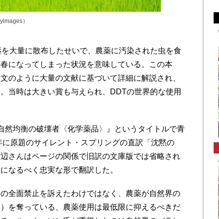
yimages）
薬を大量に散布したせいで、農薬に汚染された虫を食
の春になってしまった状況を意味している。この本
論文のように大量の文献に基づいて詳細に解説され、
。当時は大きい賞も与えられ、DDTの世界的な使用
-自然均衡の破壊者〈化学薬品〉』というタイトルで青
4年に原題のサイレント・スプリングの直訳「沈黙の
渡辺さんはページの関係で旧訳の文庫版では省略され
文になるべく忠実な形で翻訳した。
の全面禁止を訴えたわけではなく、農薬が自然界の
ス）を奪っている、農薬使用は最低限に抑えるべきだ