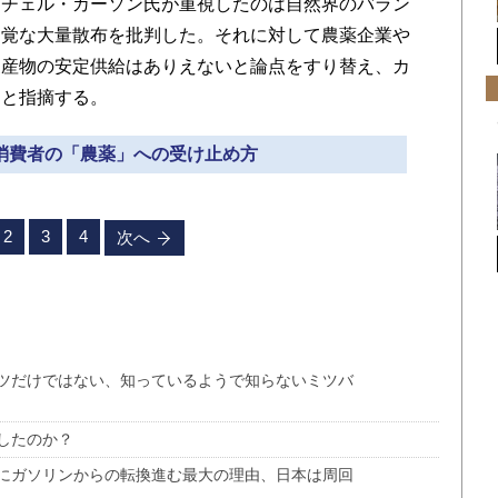
イチェル・カーソン氏が重視したのは自然界のバラン
自覚な大量散布を批判した。それに対して農薬企業や
農産物の安定供給はありえないと論点をすり替え、カ
」と指摘する。
る消費者の「農薬」への受け止め方
2
3
4
次へ
ツだけではない、知っているようで知らないミツバ
したのか？
にガソリンからの転換進む最大の理由、日本は周回