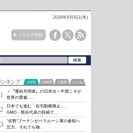
2026年8月6日(木)
メルマガ登録
ランキング
1時間
24時間
1週間
いいね
＜〝運命共同体〟の日米台＞中国こそが
1
世界の脅威....…
日本でも進む「在宅勤務廃止」、
2
GMO・熊谷代表の投稿で…
“劣勢”プーチンがベラルーシ軍の参戦へ
3
圧力、それでも独…