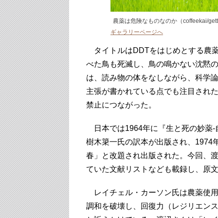
農薬は危険なものなのか（coffeekai/gett
ギャラリーページへ
タイトルはDDTをはじめとする農
べた鳥も死滅し、鳥の鳴かない沈黙
は、読み物の体をなしながら、科学
主張が書かれている点でも注目された
禁止につながった。
日本では1964年に『生と死の妙薬
樹木簗一氏の訳本が出版され、197
春」と改題され出版された。今回、
ていた文献リストなども載録し、原
レイチェル・カーソン氏は農薬使用
調和を破壊し、回復力（レジリエン