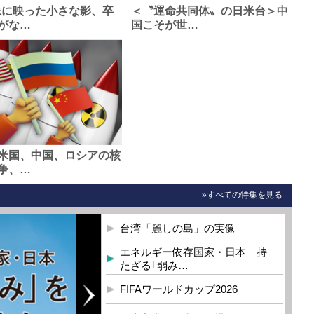
像に映った小さな影、卒
＜〝運命共同体〟の日米台＞中
がな…
国こそが世…
米国、中国、ロシアの核
争、…
»すべての特集を見る
台湾「麗しの島」の実像
エネルギー依存国家・日本 持
たざる｢弱み…
FIFAワールドカップ2026