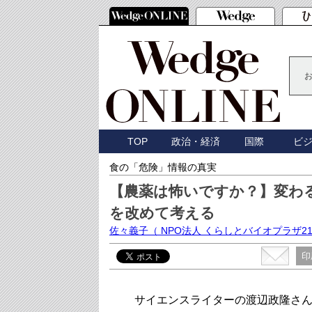
TOP
政治・経済
国際
ビ
食の「危険」情報の真実
【農薬は怖いですか？】変わる
を改めて考える
佐々義子
（ NPO法人 くらしとバイオプラザ2
印
サイエンスライターの渡辺政隆さんが