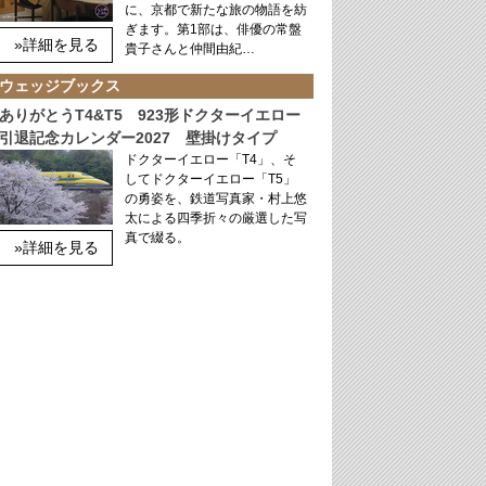
に、京都で新たな旅の物語を紡
ぎます。第1部は、俳優の常盤
»詳細を見る
貴子さんと仲間由紀…
ウェッジブックス
ありがとうT4&T5 923形ドクターイエロー
引退記念カレンダー2027 壁掛けタイプ
ドクターイエロー「T4」、そ
してドクターイエロー「T5」
の勇姿を、鉄道写真家・村上悠
太による四季折々の厳選した写
真で綴る。
»詳細を見る