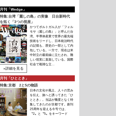
月刊「Wedge」
特集:台湾「麗しの島」の実像 日台新時代
を拓く「3つの視座」
かつてポルトガル人が「フォル
モサ（麗しの島）」と呼んだ台
湾。半導体産業で世界の最先端
技術をリードし、日本統治時代
の記憶も、歴史の一部として内
包している。一方で、現在は米
中対立の最前線に立たされ、難
しい現実に直面している。国際
社会で複雑な立…
»詳細を見る
月刊「ひととき」
特集:京都 2と5の物語
日本の文化や風土、人々の営み
を伝え、旅へと誘ってきた「ひ
ととき」。当誌が幾度となく特
集してきたのが京都です。創刊
25周年を迎える今号では、
〝2〟と〝5〟をキーワード