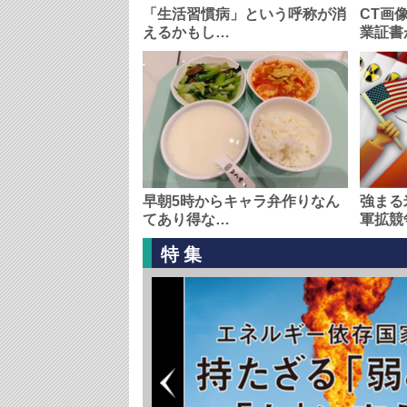
「生活習慣病」という呼称が消
CT画
えるかもし…
業証書
早朝5時からキャラ弁作りなん
強まる
てあり得な…
軍拡競
特集