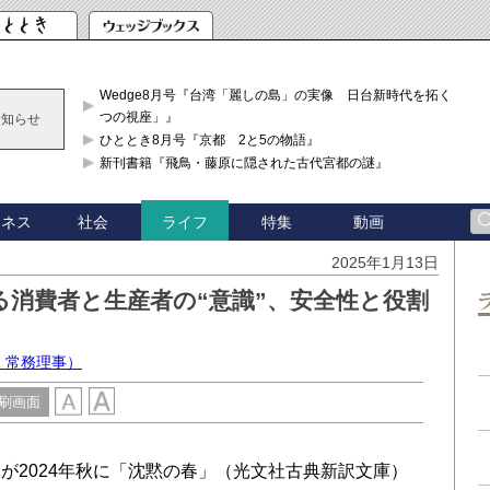
Wedge8月号『台湾「麗しの島」の実像 日台新時代を拓く「3
つの視座」』
お知らせ
ひととき8月号『京都 2と5の物語』
新刊書籍『飛鳥・藤原に隠された古代宮都の謎』
ジネス
社会
特集
動画
ライフ
2025年1月13日
消費者と生産者の“意識”、安全性と役割
1 常務理事）
刷画面
2024年秋に「沈黙の春」（光文社古典新訳文庫）