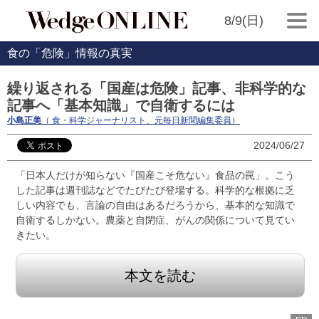
8/9(日)
食の「危険」情報の真実
繰り返される「国産は危険」記事、非科学的な
記事へ「基本知識」で自衛するには
小島正美
（ 食・科学ジャーナリスト、元毎日新聞編集委員）
2024/06/27
「日本人だけが知らない『国産こそ危ない』食品の罠」。こう
した記事は週刊誌などでたびたび登場する。科学的な根拠に乏
しい内容でも、言論の自由はあるだろうから、基本的な知識で
自衛するしかない。農薬と自閉症、がんの関係について見てい
きたい。
本文を読む