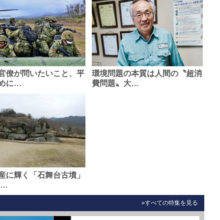
官僚が問いたいこと、平
環境問題の本質は人間の〝超消
めに…
費問題〟大…
産に輝く「石舞台古墳」
0…
»すべての特集を見る