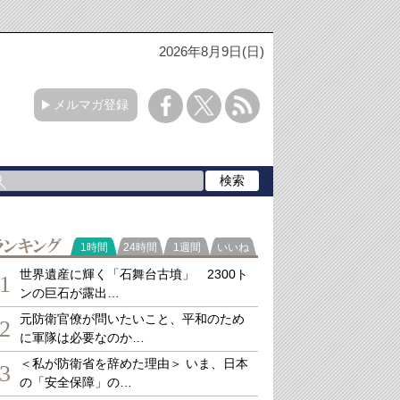
2026年8月9日(日)
メルマガ登録
ランキング
1時間
24時間
1週間
いいね
世界遺産に輝く「石舞台古墳」 2300ト
1
ンの巨石が露出…
元防衛官僚が問いたいこと、平和のため
2
に軍隊は必要なのか…
＜私が防衛省を辞めた理由＞ いま、日本
3
の「安全保障」の…