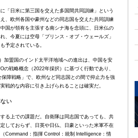
に「日米に第三国を交えた多国間共同訓練」という
加え、欧州各国や豪州などの同志国を交えた共同訓練
、中国が領有を主張する南シナ海を念頭に、日米仏の
され、今夏には空母「プリンス・オブ・ウェールズ」
港も予定されている。
）加盟国のインド太平洋地域への進出は、中国を安
Oの戦略概念（2022年採択）に基づく行動であり、
安全保障戦略」で、欧州など同志国との間で抑止力を強
り実戦的な内容に引き上げられることは確実だ。
がない
する上での課題だ。自衛隊は同志国であっても、共
想定しておらず、日英や日仏、日豪といった米軍不在
nd：指揮 Control：統制 Intelligence：情