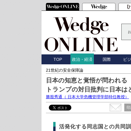
TOP
国際
ビ
政治・経済
21世紀の安全保障論
日本の知恵と覚悟が問われる
トランプの対日批判に日本は
勝股秀通
（ 日本大学危機管理学部特任教授）
印
活発化する同志国との共同