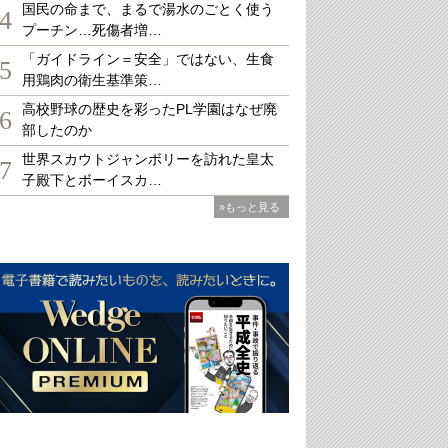
国民の命まで、まるで湯水のごとく使う
4
プーチン…死傷者増…
「ガイドライン＝安全」ではない、生食
5
用鶏肉の衛生基準策…
高校野球の歴史を彩ったPL学園はなぜ廃
6
部したのか
世界スカウトジャンボリーを訪れた皇太
7
子殿下とボーイスカ…
»もっと見る