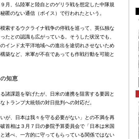
年９月、仏陸軍と陸自とのゲリラ戦を想定した中隊規
は秘匿のない通信（ボイス）で行われたという。
模索するウクライナ戦争の停戦を巡って、英仏独な
なったとの認識も広がっている。そうした状況でも、
国のインド太平洋地域への進出を途切れさせないため
の構築など、米軍が不在であっても作戦行動を可能と
への知恵
る諸課題を挙げたが、日米の連携を阻害する要因と
的なトランプ大統領の対日批判への対応だ。
いが、日本は我々を守る必要がない」との不満を再
石破首相は３月７日の参院予算委員会で「日本は米国
」と述べ、一方的に守ってもらっている関係ではない