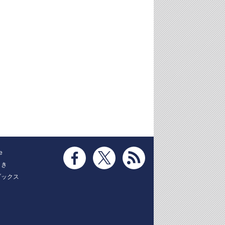
e
とき
ブックス