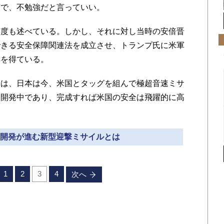
腐で、不勉強だと言っていい。
度も述べている。しかし、それに対し当時の安倍晋
できる安全保障関連法を成立させ、トランプ氏に米軍
解を得ている。
は、日本は今、米国とタッグを組んで極超音速ミサ
を開発中であり、完成すれば米国の安全は飛躍的に高
共同開発が進む新型迎撃ミサイルとは
1
2
3
4
次へ