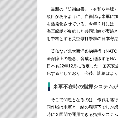
最新の『防衛白書』（令和６年版）
項目があるように、自衛隊は米軍に
を活発化させている。今年２月には
海軍艦艇が集結した共同訓練が実施
を中核とする英空母打撃群の日本寄
英仏など北大西洋条約機構（NATO
全保障上の懸念、脅威と認識するNAT
日本も22年12月に改定した「国家
化するとしており、今後、訓練はよ
米軍不在時の指揮システム
そこで問題となるのは、作戦を遂行
同作戦は米軍と一緒の環境下でしか
時に２国間で運用できる指揮システム（Comma