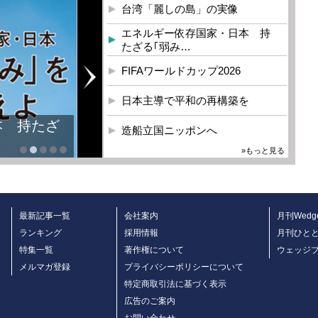
台湾「麗しの島」の実像
エネルギー依存国家・日本 持
たざる｢弱み…
FIFAワールドカップ2026
日本主導で平和の再構築を
本 持たざ
造船立国ニッポンへ
»もっと見る
最新記事一覧
会社案内
月刊Wedg
ランキング
採用情報
月刊ひと
特集一覧
著作権について
ウェッジ
メルマガ登録
プライバシーポリシーについて
特定商取引法に基づく表示
広告のご案内
お問い合わせ