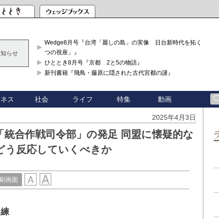
Wedge8月号『台湾「麗しの島」の実像 日台新時代を拓く「3
つの視座」』
お知らせ
ひととき8月号『京都 2と5の物語』
新刊書籍『飛鳥・藤原に隠された古代宮都の謎』
ジネス
社会
ライフ
特集
動画
2025年4月3日
「統合作戦司令部」の発足 同盟に懐疑的な
どう反応していくべきか
刷画面
訓練