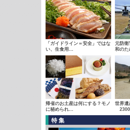
「ガイドライン＝安全」ではな
元防衛
い、生食用…
和のた
帰省のお土産は何にする？モノ
世界遺
に秘められ…
230
特集