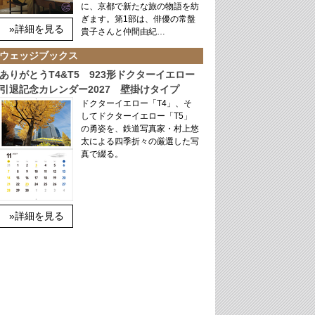
に、京都で新たな旅の物語を紡
ぎます。第1部は、俳優の常盤
»詳細を見る
貴子さんと仲間由紀…
ウェッジブックス
ありがとうT4&T5 923形ドクターイエロー
引退記念カレンダー2027 壁掛けタイプ
ドクターイエロー「T4」、そ
してドクターイエロー「T5」
の勇姿を、鉄道写真家・村上悠
太による四季折々の厳選した写
真で綴る。
»詳細を見る