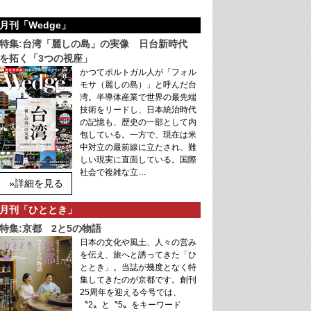
月刊「Wedge」
特集:台湾「麗しの島」の実像 日台新時代
を拓く「3つの視座」
かつてポルトガル人が「フォル
モサ（麗しの島）」と呼んだ台
湾。半導体産業で世界の最先端
技術をリードし、日本統治時代
の記憶も、歴史の一部として内
包している。一方で、現在は米
中対立の最前線に立たされ、難
しい現実に直面している。国際
社会で複雑な立…
»詳細を見る
月刊「ひととき」
特集:京都 2と5の物語
日本の文化や風土、人々の営み
を伝え、旅へと誘ってきた「ひ
ととき」。当誌が幾度となく特
集してきたのが京都です。創刊
25周年を迎える今号では、
〝2〟と〝5〟をキーワード