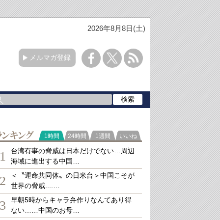
2026年8月8日(土)
メルマガ登録
ランキング
1時間
24時間
1週間
いいね
台湾有事の脅威は日本だけでない…周辺
1
海域に進出する中国…
＜〝運命共同体〟の日米台＞中国こそが
2
世界の脅威....…
早朝5時からキャラ弁作りなんてあり得
3
ない……中国のお母…