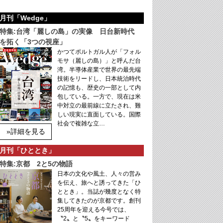
月刊「Wedge」
特集:台湾「麗しの島」の実像 日台新時代
を拓く「3つの視座」
かつてポルトガル人が「フォル
モサ（麗しの島）」と呼んだ台
湾。半導体産業で世界の最先端
技術をリードし、日本統治時代
の記憶も、歴史の一部として内
包している。一方で、現在は米
中対立の最前線に立たされ、難
しい現実に直面している。国際
社会で複雑な立…
»詳細を見る
月刊「ひととき」
特集:京都 2と5の物語
日本の文化や風土、人々の営み
を伝え、旅へと誘ってきた「ひ
ととき」。当誌が幾度となく特
集してきたのが京都です。創刊
25周年を迎える今号では、
〝2〟と〝5〟をキーワード