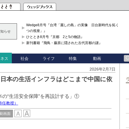
Wedge8月号『台湾「麗しの島」の実像 日台新時代を拓く「3
つの視座」』
お知らせ
ひととき8月号『京都 2と5の物語』
新刊書籍『飛鳥・藤原に隠された古代宮都の謎』
社会
ライフ
特集
動画
ジネス
2026年2月7日
 日本の生活インフラはどこまで中国に依
本の“生活安全保障”を再設計する」①
特任教授）
刷画面