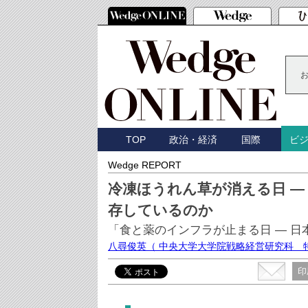
TOP
政治・経済
国際
ビ
Wedge REPORT
冷凍ほうれん草が消える日 ―
存しているのか
「食と薬のインフラが止まる日 ― 日
八尋俊英
（ 中央大学大学院戦略経営研究科 
印