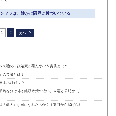
弱だ。
活インフラは、静かに限界に近づいている
1
2
次へ
ンス強化へ政治家が果たすべき責務とは？
」の要諦とは？
、日本の針路は？
明暗を分け得る経済政策の違い、立憲と公明が“打
カは「偉大」な国になれたのか？１期目から掲げられ