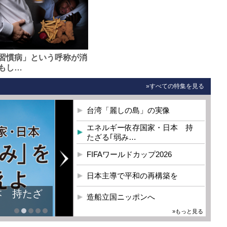
習慣病」という呼称が消
もし…
»すべての特集を見る
台湾「麗しの島」の実像
エネルギー依存国家・日本 持
たざる｢弱み…
FIFAワールドカップ2026
日本主導で平和の再構築を
造船立国ニッポンへ
»もっと見る