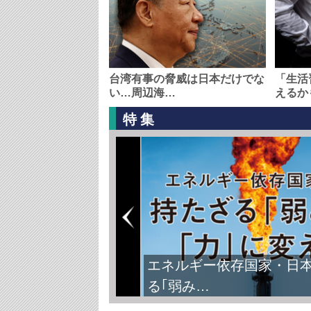
台湾有事の脅威は日本だけでな
「生活
い…周辺海…
えるか
特集
FIFAワールドカップ2026