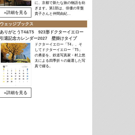
に、京都で新たな旅の物語を紡
ぎます。第1部は、俳優の常盤
»詳細を見る
貴子さんと仲間由紀…
ウェッジブックス
ありがとうT4&T5 923形ドクターイエロー
引退記念カレンダー2027 壁掛けタイプ
ドクターイエロー「T4」、そ
してドクターイエロー「T5」
の勇姿を、鉄道写真家・村上悠
太による四季折々の厳選した写
真で綴る。
»詳細を見る