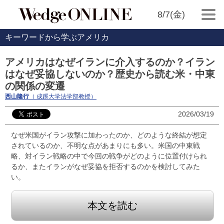
8/7(金)
キーワードから学ぶアメリカ
アメリカはなぜイランに介入するのか？イラン
はなぜ妥協しないのか？歴史から読む米・中東
の関係の変遷
西山隆行
（ 成蹊大学法学部教授）
2026/03/19
なぜ米国がイラン攻撃に加わったのか、どのような終結が想定
されているのか、不明な点があまりにも多い。米国の中東戦
略、対イラン戦略の中で今回の戦争がどのように位置付けられ
るか、またイランがなぜ妥協を拒否するのかを検討してみた
い。
本文を読む