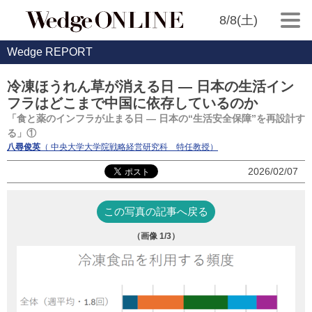
8/8(土)
Wedge REPORT
冷凍ほうれん草が消える日 ― 日本の生活イン
フラはどこまで中国に依存しているのか
「食と薬のインフラが止まる日 ― 日本の“生活安全保障”を再設計す
る」①
八尋俊英
（ 中央大学大学院戦略経営研究科 特任教授）
2026/02/07
この写真の記事へ戻る
（画像
1
/3）
冷凍