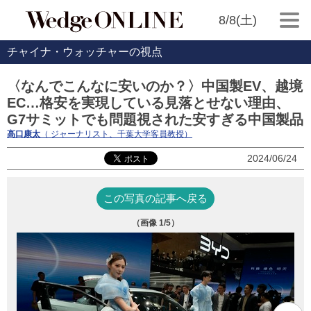
8/8(土)
チャイナ・ウォッチャーの視点
〈なんでこんなに安いのか？〉中国製EV、越境
EC…格安を実現している見落とせない理由、
G7サミットでも問題視された安すぎる中国製品
高口康太
（ ジャーナリスト、千葉大学客員教授）
2024/06/24
この写真の記事へ戻る
（画像
1
/5）
ピ
下