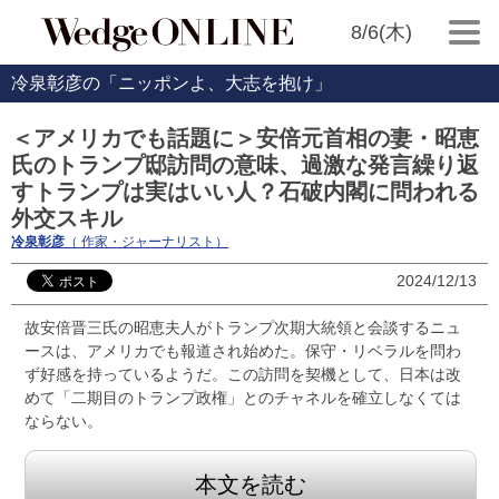
8/6(木)
冷泉彰彦の「ニッポンよ、大志を抱け」
＜アメリカでも話題に＞安倍元首相の妻・昭恵
氏のトランプ邸訪問の意味、過激な発言繰り返
すトランプは実はいい人？石破内閣に問われる
外交スキル
冷泉彰彦
（ 作家・ジャーナリスト）
2024/12/13
故安倍晋三氏の昭恵夫人がトランプ次期大統領と会談するニュ
ースは、アメリカでも報道され始めた。保守・リベラルを問わ
ず好感を持っているようだ。この訪問を契機として、日本は改
めて「二期目のトランプ政権」とのチャネルを確立しなくては
ならない。
本文を読む