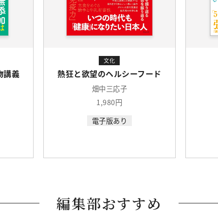
文化
物講義
熱狂と欲望のヘルシーフード
畑中三応子
1,980円
電子版あり
編集部おすすめ