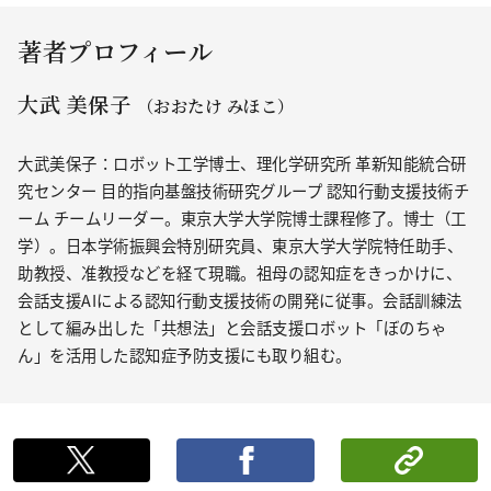
著者プロフィール
大武 美保子
（おおたけ みほこ）
大武美保子：ロボット工学博士、理化学研究所 革新知能統合研
究センター 目的指向基盤技術研究グループ 認知行動支援技術チ
ーム チームリーダー。東京大学大学院博士課程修了。博士（工
学）。日本学術振興会特別研究員、東京大学大学院特任助手、
助教授、准教授などを経て現職。祖母の認知症をきっかけに、
会話支援AIによる認知行動支援技術の開発に従事。会話訓練法
として編み出した「共想法」と会話支援ロボット「ぼのちゃ
ん」を活用した認知症予防支援にも取り組む。
ポストする
シェ