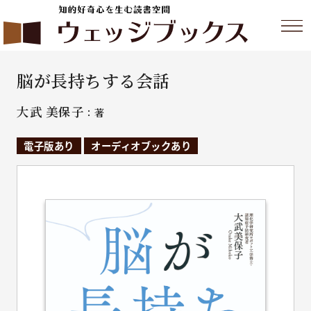
脳が長持ちする会話
大武 美保子
：著
電子版あり
オーディオブックあり