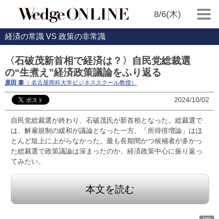
8/6(木)
経済の常識 VS 政策の非常識
〈石破茂新首相で経済は？〉自民党総裁選
の“生煮え”経済政策議論をふり返る
原田 泰
（ 名古屋商科大学ビジネススクール教授）
2024/10/02
自民党総裁選が終わり、石破茂氏が新首相となった。総裁選で
は、解雇規制の緩和が議論となった一方、「所得倍増論」はほ
とんど俎上に上がらなかった。最も長期間かつ候補者が多かっ
た総裁選で政策議論は深まったのか、経済政策中心に振り返っ
てみたい。
本文を読む