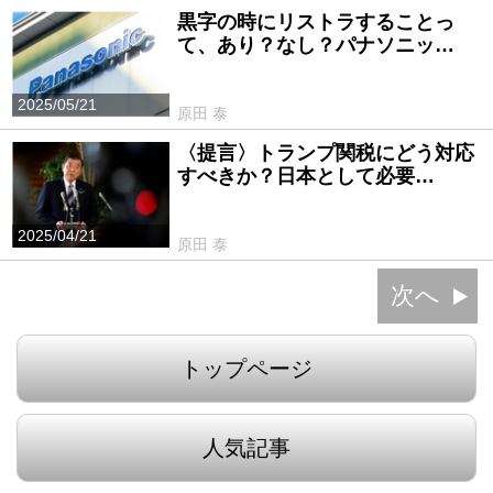
黒字の時にリストラすることっ
て、あり？なし？パナソニッ…
2025/05/21
原田 泰
〈提言〉トランプ関税にどう対応
すべきか？日本として必要…
2025/04/21
原田 泰
次へ
トップページ
人気記事