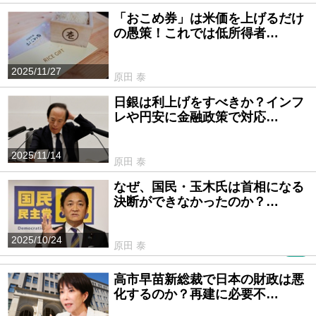
「おこめ券」は米価を上げるだけ
の愚策！これでは低所得者…
2025/11/27
原田 泰
日銀は利上げをすべきか？インフ
レや円安に金融政策で対応…
2025/11/14
原田 泰
なぜ、国民・玉木氏は首相になる
決断ができなかったのか？…
2025/10/24
原田 泰
PR
高市早苗新総裁で日本の財政は悪
化するのか？再建に必要不…