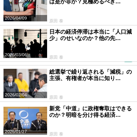
は是か非か？見極めるべき…
2026/04/09
原田 泰
日本の経済停滞は本当に「人口減
少」のせいなのか？他の先…
2026/03/06
原田 泰
PR
総選挙で繰り返される「減税」の
主張、有権者が本当に知り…
2026/02/04
原田 泰
新党「中道」に政権奪取はできる
のか？明暗を分け得る経済…
2026/01/27
原田 泰