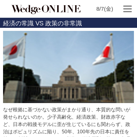
8/7(金)
経済の常識 VS 政策の非常識
なぜ根拠に基づかない政策がまかり通り、本質的な問いが
発せられないのか。少子高齢化、経済政策、財政赤字な
ど、日本の戦後モデルに歪が生じているにも関わらず、政
治はポピュリズムに陥り、50年、100年先の日本に責任を