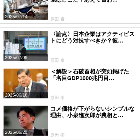
2025/07/14
原田 泰
PR
〈論点〉日本企業はアクティビス
トにどう対抗すべきか？彼…
2025/07/09
原田 泰
＜解説＞石破首相が突如掲げた
「名目GDP1000兆円目…
2025/06/18
原田 泰
コメ価格が下がらないシンプルな
理由、小泉進次郎が農相と…
2025/05/23
原田 泰