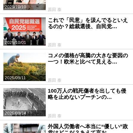
2025/10/10
原田 泰
これで「民意」を汲んでるといえ
るのか？総裁選後、自民党…
2025/10/01
原田 泰
コメの価格が高騰の大きな要因の
一つ！欧米と比べて見える…
2025/09/11
原田 泰
100万人の戦死傷者を出しても侵
略を止めないプーチンの…
2025/08/14
原田 泰
外国人労働者へ本当に“優しい”政
党はどこだ？あえて言お…