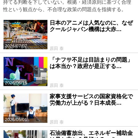
持てる判断を下していない。根拠・経済原則に基づく合理
性という観点から、不合理な政策の問題点を指摘する。
日本のアニメは人気なのに、なぜ
クールジャパン機構は大赤…
2026/07/07
原田 泰
「ナフサ不足は目詰まりの問題」
は本当か？政府が是正する…
2026/06/15
原田 泰
家事支援サービスの国家資格化で
労働力が上がる？日本成長…
2026/05/01
原田 泰
石油備蓄放出、エネルギー補助金