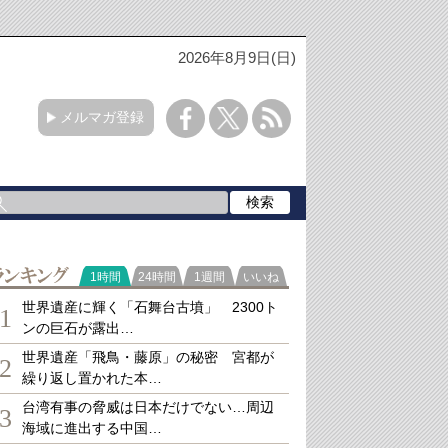
2026年8月9日(日)
メルマガ登録
ランキング
1時間
24時間
1週間
いいね
世界遺産に輝く「石舞台古墳」 2300ト
1
ンの巨石が露出…
世界遺産「飛鳥・藤原」の秘密 宮都が
2
繰り返し置かれた本…
台湾有事の脅威は日本だけでない…周辺
3
海域に進出する中国…