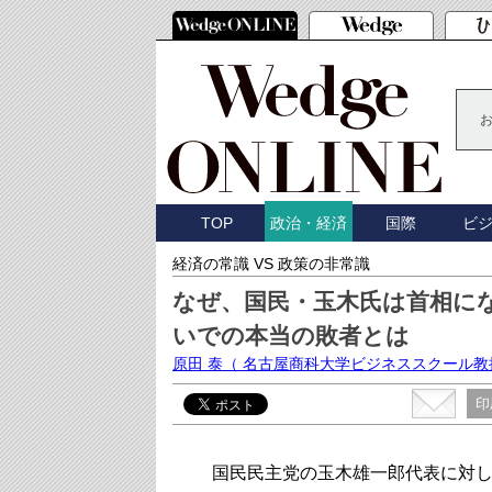
TOP
国際
ビ
政治・経済
経済の常識 VS 政策の非常識
なぜ、国民・玉木氏は首相に
いでの本当の敗者とは
原田 泰
（ 名古屋商科大学ビジネススクール教
印
国民民主党の玉木雄一郎代表に対し