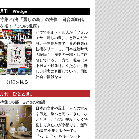
月刊「Wedge」
特集:台湾「麗しの島」の実像 日台新時代
を拓く「3つの視座」
かつてポルトガル人が「フォル
モサ（麗しの島）」と呼んだ台
湾。半導体産業で世界の最先端
技術をリードし、日本統治時代
の記憶も、歴史の一部として内
包している。一方で、現在は米
中対立の最前線に立たされ、難
しい現実に直面している。国際
社会で複雑な立…
»詳細を見る
月刊「ひととき」
特集:京都 2と5の物語
日本の文化や風土、人々の営み
を伝え、旅へと誘ってきた「ひ
ととき」。当誌が幾度となく特
集してきたのが京都です。創刊
25周年を迎える今号では、
〝2〟と〝5〟をキーワード