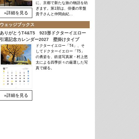
に、京都で新たな旅の物語を紡
ぎます。第1部は、俳優の常盤
»詳細を見る
貴子さんと仲間由紀…
ウェッジブックス
ありがとうT4&T5 923形ドクターイエロー
引退記念カレンダー2027 壁掛けタイプ
ドクターイエロー「T4」、そ
してドクターイエロー「T5」
の勇姿を、鉄道写真家・村上悠
太による四季折々の厳選した写
真で綴る。
»詳細を見る