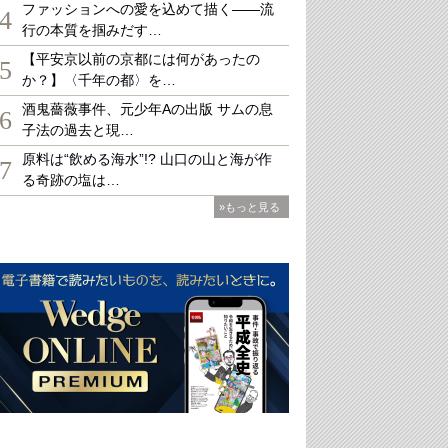
ファッションへの愛を込めて描く――流
4
行の本質を掴みだす…
【平安京以前の京都には何があったの
5
か？】〈千年の都〉を…
酒鬼薔薇事件、元少年Aの出版 サムの息
6
子法の過去と現…
原料は“飲める海水”!? 山口の山と海が作
7
る奇跡の塩は…
»もっと見る