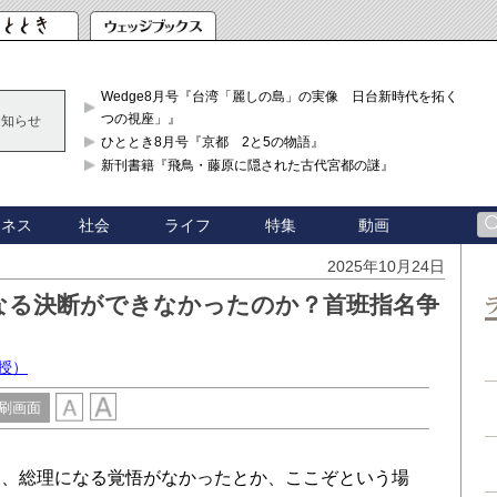
Wedge8月号『台湾「麗しの島」の実像 日台新時代を拓く「3
つの視座」』
お知らせ
ひととき8月号『京都 2と5の物語』
新刊書籍『飛鳥・藤原に隠された古代宮都の謎』
ジネス
社会
ライフ
特集
動画
2025年10月24日
なる決断ができなかったのか？首班指名争
授）
刷画面
、総理になる覚悟がなかったとか、ここぞという場