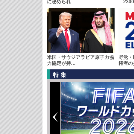
に秘められ…
230
米国・サウジアラビア原子力協
野党・
力協定が持…
権者の
特集