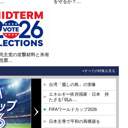
0…
を守るか？…
民主党の攻撃材料と米有
投票…
»すべての特集を見る
台湾「麗しの島」の実像
エネルギー依存国家・日本 持
たざる｢弱み…
FIFAワールドカップ2026
日本主導で平和の再構築を