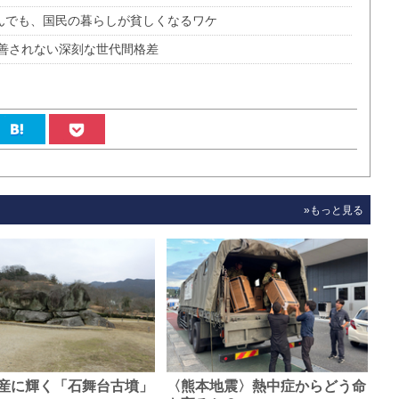
進んでも、国民の暮らしが貧しくなるワケ
善されない深刻な世代間格差
»もっと見る
産に輝く「石舞台古墳」
〈熊本地震〉熱中症からどう命