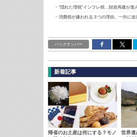
“隠れた増税”インフレ税…財政再建が
消費税が嫌われる３つの理由、一向に改
バックナンバー
新着記事
帰省のお土産は何にする？モノ
世界遺