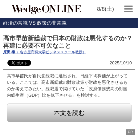
8/8(土)
経済の常識 VS 政策の非常識
高市早苗新総裁で日本の財政は悪化するのか？
再建に必要不可欠なこと
原田 泰
（ 名古屋商科大学ビジネススクール教授）
2025/10/10
高市早苗氏が自民党総裁に選出され、日経平均株価が上がって
いる。ここでは、高市新総裁の財政政策が財政を悪化させるも
のか考えてみたい。総裁選で掲げていた「政府債務残高の対国
内総生産（GDP）比を低下させる」を検討する。
本文を読む
PR