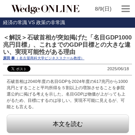
8/9(日)
経済の常識 VS 政策の非常識
＜解説＞石破首相が突如掲げた「名目GDP1000
兆円目標」、これまでのGDP目標との大きな違
い、実現可能性がある理由
原田 泰
（ 名古屋商科大学ビジネススクール教授）
2025/06/18
石破首相は2040年度の名目GDPを2024年度の617兆円から1000
兆円とすることと平均所得を５割以上の増加させることを参院
選公約に掲げる考えを示した。名目GDPは物価が上がっても上
がるため、目標にするのは珍しい。実現不可能に見えるが、可
能とも言える。
本文を読む