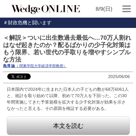
8/9(日)
＃財政危機と闘います
＜解説＞ついに出生数過去最低へ…70万人割れ
はなぜ起きたのか？配るばかりの少子化対策は
もう限界、若い世代の手取りを増やすシンプル
な方法
島澤 諭
（ 関東学院大学経済学部教授）
2025/06/06
日本国内で2024年に生まれた日本人の子どもの数が68万6061人
と、統計を取り始めて以降、初めて70万人を下回った。この30
年間実施してきた予算規模を拡大する少子化対策が効果を示さ
なかったと言える。その原因を検証する必要がある。
本文を読む