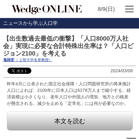
8/9(日)
ニュースから学ぶ人口学
【出生数過去最低の衝撃】「人口8000万人社
会」実現に必要な合計特殊出生率は？「人口ビ
ジョン2100」を考える
鬼頭宏
（ 上智大学名誉教授）
2024/03/08
昨年4月に公表された国立社会保障・人口問題研究所の将来推計
人口によれば、2100年に日本人口は6278万人まで縮小する。経
済規模は小さくなり、老年人口や外国人の増加、地方との格差
が懸念される。減少を止める「定常化」には何が必要なのか。
本文を読む