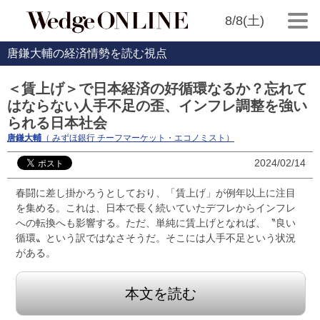
8/8(土)
唐鎌大輔の経済情勢を読む視点
＜賃上げ＞で日本経済の好循環なるか？忘れて
はならない人手不足の歪、インフレ調整を強い
られる日本社会
唐鎌大輔
（ みずほ銀行 チーフマーケット・エコノミスト）
2024/02/14
春闘に差し掛かろうとしており、「賃上げ」が例年以上に注目
を集める。これは、日本で長く続いていたデフレからインフレ
への転換へも影響する。ただ、単純に賃上げとなれば、〝良い
循環〟という訳ではなさそうだ。そこには人手不足という状況
がある。
本文を読む