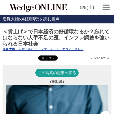
8/8(土)
唐鎌大輔の経済情勢を読む視点
＜賃上げ＞で日本経済の好循環なるか？忘れて
はならない人手不足の歪、インフレ調整を強い
られる日本社会
唐鎌大輔
（ みずほ銀行 チーフマーケット・エコノミスト）
2024/02/14
この写真の記事へ戻る
（画像
1
/6）
図