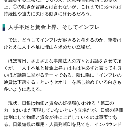
上、①の動きが皆無とは言わないが、これまでに比べれば
持続性や迫力に欠ける動きに終わるだろう。
人手不足と賃金上昇、そしてインフレ
では、どうしてインフレが起きると考えるのか。筆者は
ひとえに人手不足に理由を求めたい立場だ。
ほぼ毎日、さまざまな事業法人の方々とお話をさせて頂
くが、「人手不足と賃金上昇」はもはや必ずと言っても良
いほど話題に挙がるテーマである。陰に陽に「インフレの
通貨は下落する」というセオリーを感じ始めている向きも
多いように思える。
現状、日銀は物価と賃金の好循環(いわゆる「第二の
力」)はいまだ実現していないという立場だが、日銀の評価
は別にして物価と賃金が共に上昇しているのは事実であ
る。日銀短観の雇用・人員判断DIを見ても、インバウンド