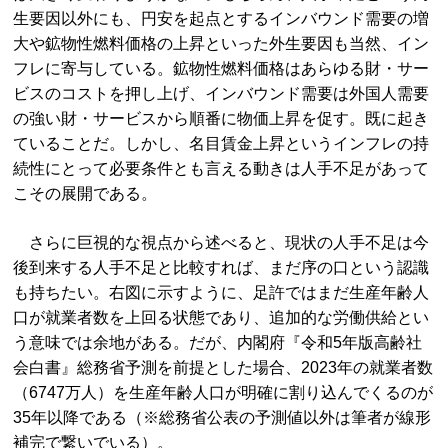
生要因以外にも、円安を起点とするインバウンド需要の増
大や鉱物性燃料価格の上昇といった外生要因も当然、イン
フレに寄与している。鉱物性燃料価格はあらゆる財・サー
ビスのコストを押し上げ、インバウンド需要は外国人需要
の強い財・サービスから順番に物価上昇を促す。既に起き
ていることだ。しかし、名目賃金上昇というインフレの持
続性にとって必要条件とも言える動きは人手不足があって
こその展開である。
さらに巨視的な視点から述べると、現状の人手不足は今
後到来する人手不足と比較すれば、まだ序の口という認識
も持ちたい。右図に示すように、足許ではまだ生産年齢人
口が就業者数を上回る状態であり、追加的な労働供給とい
う意味では余地がある。だが、内閣府『令和5年版高齢社
会白書』総務省予測を前提とした場合、2023年の就業者数
（6747万人）を生産年齢人口が明確に割り込んでくるのが
35年以降である（※総務省公表の予測値以外は筆者が線形
補完で繋いでいる）。