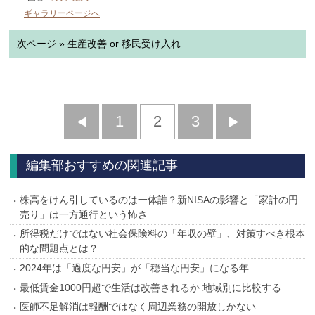
ギャラリーページへ
次ページ » 生産改善 or 移民受け入れ
前
1
2
3
次
へ
へ
編集部おすすめの関連記事
株高をけん引しているのは一体誰？新NISAの影響と「家計の円
売り」は一方通行という怖さ
所得税だけではない社会保険料の「年収の壁」、対策すべき根本
的な問題点とは？
2024年は「過度な円安」が「穏当な円安」になる年
最低賃金1000円超で生活は改善されるか 地域別に比較する
医師不足解消は報酬ではなく周辺業務の開放しかない