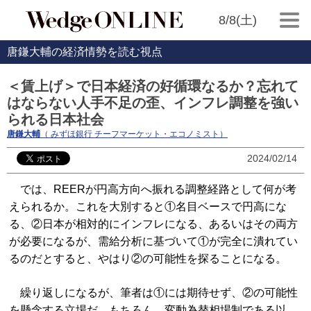
8/8(土)
唐鎌大輔の経済情勢を読む視点
＜賃上げ＞で日本経済の好循環なるか？忘れて
はならない人手不足の歪、インフレ調整を強い
られる日本社会
唐鎌大輔
（ みずほ銀行 チーフマーケット・エコノミスト）
2024/02/14
では、REERが円高方向へ振れる調整経路として何が考
えられるか。これを大別すると①名目ベースで円高にな
る、②日本が相対的にインフレになる、あるいはその両方
が必要になるが、需給分析に基づいて①が完全に潰れてい
るのだとすると、やはり②の可能性を探ることになる。
繰り返しになるが、筆者は①には期待せず、②の可能性
を懸念する立場だ。もちろん、変動為替相場制である以