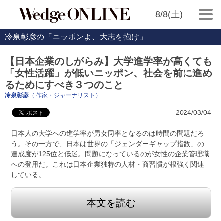
8/8(土)
冷泉彰彦の「ニッポンよ、大志を抱け」
【日本企業のしがらみ】大学進学率が高くても
「女性活躍」が低いニッポン、社会を前に進め
るためにすべき３つのこと
冷泉彰彦
（ 作家・ジャーナリスト）
2024/03/04
日本人の大学への進学率が男女同率となるのは時間の問題だろ
う。その一方で、日本は世界の「ジェンダーギャップ指数」の
達成度が125位と低迷。問題になっているのが女性の企業管理職
への登用だ。これは日本企業独特の人材・商習慣が根強く関連
している。
本文を読む