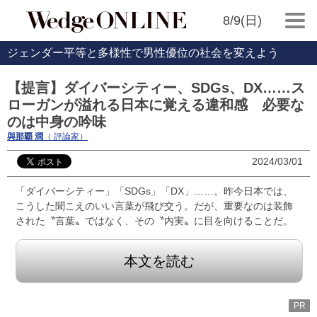
8/9(日)
ジェンダー平等と多様性で男性優位の社会を変えよう
【提言】ダイバーシティー、SDGs、DX……ス
ローガンが溢れる日本に覚える違和感 必要な
のは中身の吟味
與那覇 潤
（ 評論家）
2024/03/01
「ダイバーシティー」「SDGs」「DX」……。昨今日本では、
こうした聞こえのいい言葉が飛び交う。だが、重要なのは装飾
された〝言葉〟ではなく、その〝内実〟に目を向けることだ。
本文を読む
PR