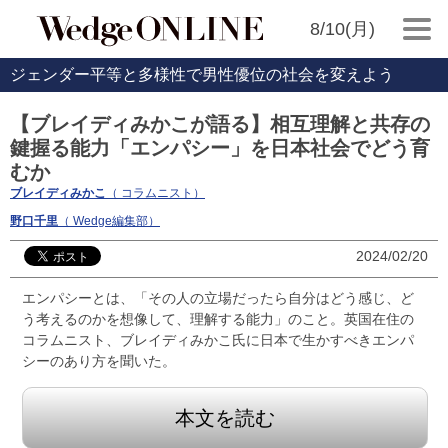
8/10(月)
ジェンダー平等と多様性で男性優位の社会を変えよう
【ブレイディみかこが語る】相互理解と共存の
鍵握る能力「エンパシー」を日本社会でどう育
むか
ブレイディみかこ
（ コラムニスト）
野口千里
（ Wedge編集部）
2024/02/20
エンパシーとは、「その人の立場だったら自分はどう感じ、ど
う考えるのかを想像して、理解する能力」のこと。英国在住の
コラムニスト、ブレイディみかこ氏に日本で生かすべきエンパ
シーのあり方を聞いた。
本文を読む