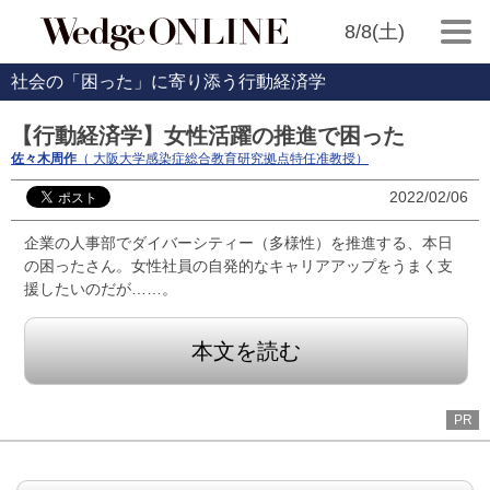
8/8(土)
社会の「困った」に寄り添う行動経済学
【行動経済学】女性活躍の推進で困った
佐々木周作
（ 大阪大学感染症総合教育研究拠点特任准教授）
2022/02/06
企業の人事部でダイバーシティー（多様性）を推進する、本日
の困ったさん。女性社員の自発的なキャリアアップをうまく支
援したいのだが……。
本文を読む
PR