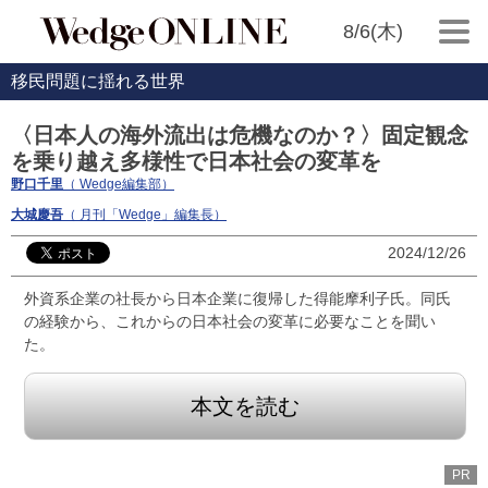
8/6(木)
移民問題に揺れる世界
〈日本人の海外流出は危機なのか？〉固定観念
を乗り越え多様性で日本社会の変革を
野口千里
（ Wedge編集部）
大城慶吾
（ 月刊「Wedge」編集長）
2024/12/26
外資系企業の社長から日本企業に復帰した得能摩利子氏。同氏
の経験から、これからの日本社会の変革に必要なことを聞い
た。
本文を読む
PR