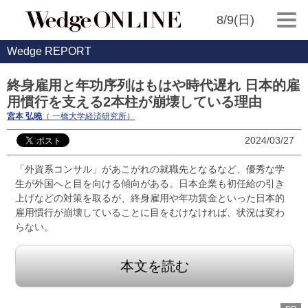
8/9(日)
Wedge REPORT
終身雇用と年功序列はもはや時代遅れ 日本的雇
用慣行を支える2本柱が崩壊している理由
宮本 弘曉
（ 一橋大学経済研究所）
2024/03/27
「外資系コンサル」があこがれの就職先となるなど、優秀な学
生が外国へと目を向ける傾向がある。日本企業も初任給の引き
上げなどの対策を取るが、終身雇用や年功賃金といった日本的
雇用慣行が崩壊していることに目をむけなければ、状況は変わ
らない。
本文を読む