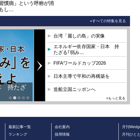
習慣病」という呼称が消
もし…
»すべての特集を見る
台湾「麗しの島」の実像
エネルギー依存国家・日本 持
たざる｢弱み…
FIFAワールドカップ2026
日本主導で平和の再構築を
本 持たざ
造船立国ニッポンへ
»もっと見る
最新記事一覧
会社案内
月刊Wedg
ランキング
採用情報
月刊ひと