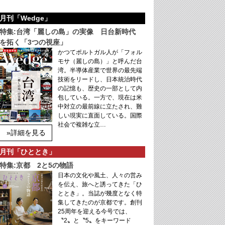
月刊「Wedge」
特集:台湾「麗しの島」の実像 日台新時代
を拓く「3つの視座」
かつてポルトガル人が「フォル
モサ（麗しの島）」と呼んだ台
湾。半導体産業で世界の最先端
技術をリードし、日本統治時代
の記憶も、歴史の一部として内
包している。一方で、現在は米
中対立の最前線に立たされ、難
しい現実に直面している。国際
社会で複雑な立…
»詳細を見る
月刊「ひととき」
特集:京都 2と5の物語
日本の文化や風土、人々の営み
を伝え、旅へと誘ってきた「ひ
ととき」。当誌が幾度となく特
集してきたのが京都です。創刊
25周年を迎える今号では、
〝2〟と〝5〟をキーワード