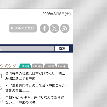
2026年8月8日(土)
メルマガ登録
ランキング
1時間
24時間
1週間
いいね
台湾有事の脅威は日本だけでない…周辺
1
海域に進出する中国…
＜〝運命共同体〟の日米台＞中国こそが
2
世界の脅威....…
早朝5時からキャラ弁作りなんてあり得
3
ない……中国のお母…