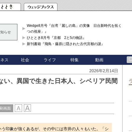
Wedge8月号『台湾「麗しの島」の実像 日台新時代を拓く「3
つの視座」』
お知らせ
ひととき8月号『京都 2と5の物語』
新刊書籍『飛鳥・藤原に隠された古代宮都の謎』
ジネス
社会
ライフ
特集
動画
2026年2月14日
ない、異国で生きた日本人、シベリア民間
刷画面
いう印象が強くあるが、その中には市井の人々もいた。「シ