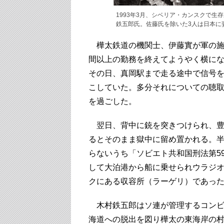
1993年3月、シベリア・カンスクで生
鉄五郎氏。佐藤氏を除いた3人は日本に妻子を残
樺太鉄道の機関士、伊藤實が軍の施
間以上の勤務を終えてようやく横になっ
その日、真岡駅まで走る途中で信号
こしていた。多分それについての聴
を過ごした。
翌日、背中に銃を突きつけられ、豊
るとそのまま獄中に留め置かれる。
らないうち「ソビエト共和国刑法第5
して大泊港から船に乗せられウラジ
クにある収容所（ラーゲリ）であった
木村鉄五郎はソ連が管理するコンビ
海道への脱出を図り樺太の東海岸の