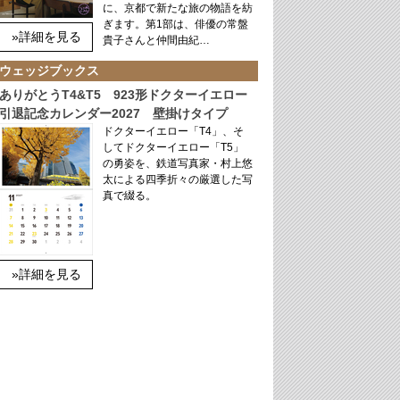
に、京都で新たな旅の物語を紡
ぎます。第1部は、俳優の常盤
»詳細を見る
貴子さんと仲間由紀…
ウェッジブックス
ありがとうT4&T5 923形ドクターイエロー
引退記念カレンダー2027 壁掛けタイプ
ドクターイエロー「T4」、そ
してドクターイエロー「T5」
の勇姿を、鉄道写真家・村上悠
太による四季折々の厳選した写
真で綴る。
»詳細を見る