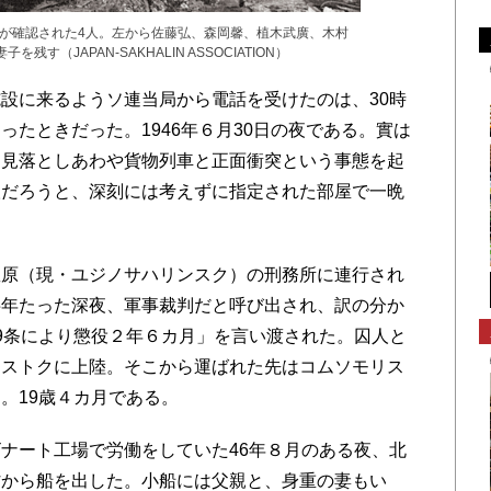
存が確認された4人。左から佐藤弘、森岡馨、植木武廣、木村
す（JAPAN-SAKHALIN ASSOCIATION）
設に来るようソ連当局から電話を受けたのは、30時
たときだった。1946年６月30日の夜である。實は
を見落としあわや貨物列車と正面衝突という事態を起
取だろうと、深刻には考えずに指定された部屋で一晩
原（現・ユジノサハリンスク）の刑務所に連行され
半年たった深夜、軍事裁判だと呼び出され、訳の分か
9条により懲役２年６カ月」を言い渡された。囚人と
オストクに上陸。そこから運ばれた先はコムソモリス
。19歳４カ月である。
ナート工場で労働をしていた46年８月のある夜、北
村から船を出した。小船には父親と、身重の妻もい