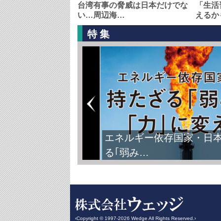
台湾有事の脅威は日本だけでな
「生活
い…周辺海…
えるか
特集
エネルギー依存国家・日
る｢弱み…
‹Copyright © 1997-2026 Wedge All Rights Reserved.›