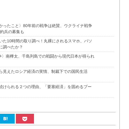
かったこと〉80年前の戦争は絶賛、ウクライナ戦争
契約兵の募集も
いた10時間の取り調べ！丸裸にされるスマホ、パソ
に調べたか？
戦争〉南樺太、千島列島での戦闘から現代日本が得られ
ら見えたロシア経済の実情、制裁下での国民生活
続けられる２つの理由、「要塞経済」を固めるプー