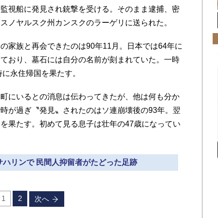
軍監視船に発見され銃撃を受ける。そのまま逮捕、密
ラスノヤルスク州カンスクのラーゲリに送られた。
家族と再会できたのは90年11月。日本では64年に
出ており、墓石には自分の名前が刻まれていた。一時
時に永住帰国を果たす。
町にいるとの消息は伝わってきたが、他は何も分か
時が過ぎ〝発見〟されたのはソ連崩壊後の93年。翌
を果たす。初めて見る息子は壮年の47歳になってい
のサハリンで 民間人抑留者がたどった足跡
1
2
次へ