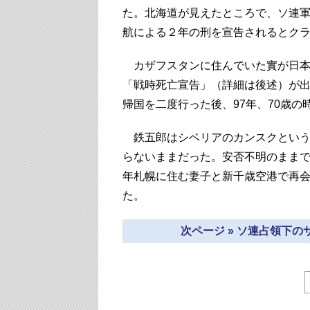
た。北海道が見えたところで、ソ連
航による２年の刑を宣告されるとク
カザフスタンに住んでいた實が日本の
「戦時死亡宣告」（詳細は後述）が
帰国を二度行った後、97年、70歳の
鉄五郎はシベリアのカンスクという
らないままだった。安否不明のままで
年札幌に住む妻子と新千歳空港で再会
た。
次ページ » ソ連占領下