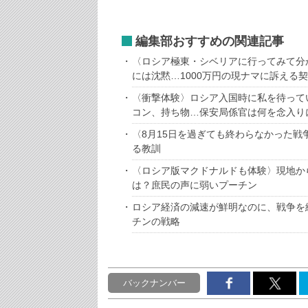
編集部おすすめの関連記事
〈ロシア極東・シベリアに行ってみて分
には沈黙…1000万円の現ナマに訴える
〈衝撃体験〉ロシア入国時に私を待って
コン、持ち物…保安局係官は何を念入り
〈8月15日を過ぎても終わらなかった
る教訓
〈ロシア版マクドナルドも体験〉現地か
は？庶民の声に弱いプーチン
ロシア経済の減速が鮮明なのに、戦争を
チンの戦略
バックナンバー