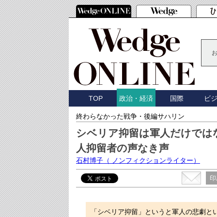
TOP
国際
ビ
政治・経済
終わらなかった戦争・後編サハリン
シベリア抑留は軍人だけでは
人抑留者の声なき声
石村博子
（ ノンフィクションライター）
印
「シベリア抑留」というと軍人の悲劇と