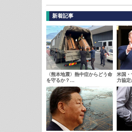
新着記事
〈熊本地震〉熱中症からどう命
米国・
を守るか？…
力協定