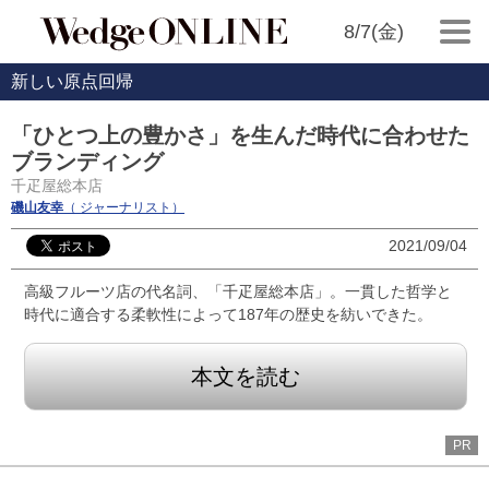
8/7(金)
新しい原点回帰
「ひとつ上の豊かさ」を生んだ時代に合わせた
ブランディング
千疋屋総本店
磯山友幸
（ ジャーナリスト）
2021/09/04
高級フルーツ店の代名詞、「千疋屋総本店」。一貫した哲学と
時代に適合する柔軟性によって187年の歴史を紡いできた。
本文を読む
PR