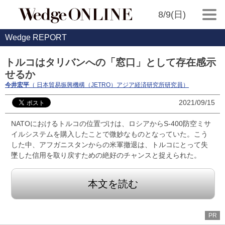
8/9(日)
Wedge REPORT
トルコはタリバンへの「窓口」として存在感示
せるか
今井宏平
（ 日本貿易振興機構（JETRO）アジア経済研究所研究員）
2021/09/15
NATOにおけるトルコの位置づけは、ロシアからS-400防空ミサ
イルシステムを購入したことで微妙なものとなっていた。こう
した中、アフガニスタンからの米軍撤退は、トルコにとって失
墜した信用を取り戻すための絶好のチャンスと捉えられた。
本文を読む
PR