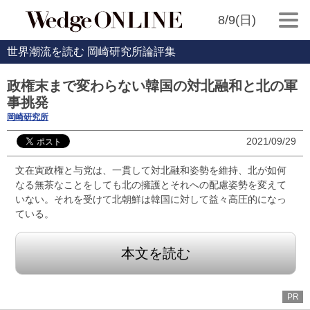
8/9(日)
世界潮流を読む 岡崎研究所論評集
政権末まで変わらない韓国の対北融和と北の軍
事挑発
岡崎研究所
2021/09/29
文在寅政権と与党は、一貫して対北融和姿勢を維持、北が如何
なる無茶なことをしても北の擁護とそれへの配慮姿勢を変えて
いない。それを受けて北朝鮮は韓国に対して益々高圧的になっ
ている。
本文を読む
PR